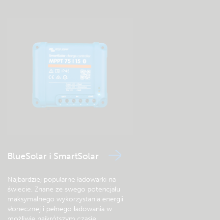
Wgląd we wszystkie parametry w
czasie rzeczywistym, pełna
kontrola.
BlueSolar i SmartSolar
Szybko
konfiguruj
,
monitoruj
i
diagnozuj
systemy korzystając z
Najbardziej popularne ładowarki na
aplikacji VictronConnect, z dowolnego miejsca na ziemi. Zdalnie
świecie. Znane ze swego potencjału
rozwiązuj problemy i optymalizuj wydajność systemu.
maksymalnego wykorzystania energii
słonecznej i pełnego ładowania w
Więcej informacji
możliwie najkrótszym czasie.