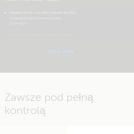
Modele od 10 A do 100 A (nawet do 250
V napięcia wejściowego panelu
solarnego)
Super szybkie śledzenie punktu mocy
maksymalnej, co zapewnia ładowanie
szybsze o 30 %
Sterowalne obciążenie wyjściowe DC w
mniejszych modelach (10 A, 15 A i 20 A)
Inteligentne zabezpieczenie przed
głębokim rozładowaniem i ładunkiem
częściowym (BatteryLife)
Zawsze pod pełną
Port komunikacyjny umożliwiający
integrację urządzeń i odczyt danych
kontrolą
Modele SmartSolar współdziałają z
aplikacją VictronConnect upraszczając
konfigurację sytemu, monitorowanie i
aktualizację oprogramowania
układowego