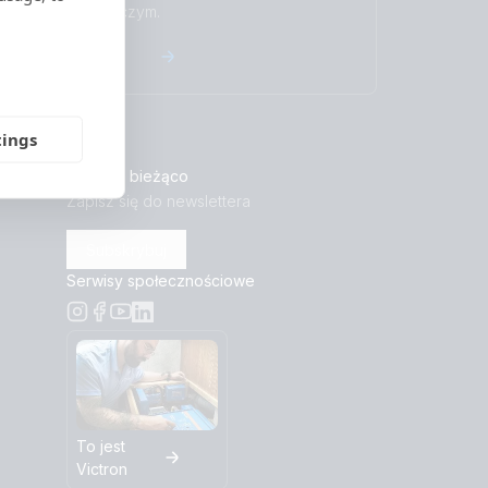
serwisie naprawczym.
Gwarancja
tings
Bądź na bieżąco
Zapisz się do newslettera
Subskrybuj
Serwisy społecznościowe
To jest
Victron