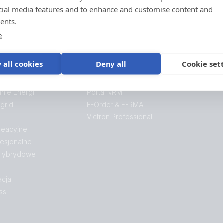
zgłoszeń gwarancyjnych.
cial media features and to enhance and customise content and
ents.
Pomoc
e
 all cookies
Deny all
Cookie set
Login
ie Energii
Portal VRM
-grid
E-Order & E-RMA
Victron Professional
reacyjne
esjonalne
 Hybrydowe
acja
ss