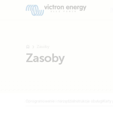
Zasoby
Na
Zasoby
przykład
SmartSolar
Multiplus-
II
Orion
XS
SmartShunt
Oprogramowanie i narzędzia
Instrukcje obsługi
Karty