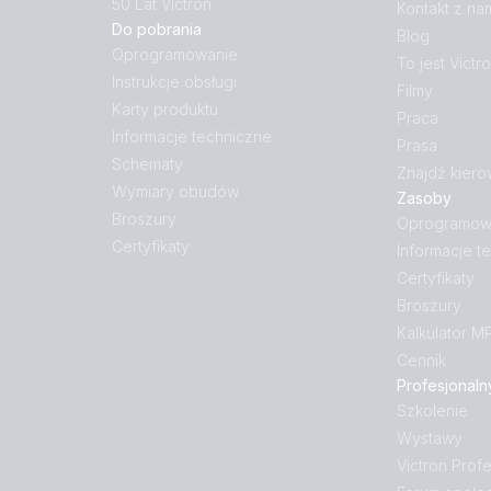
50 Lat Victron
Kontakt z na
Do pobrania
Blog
Oprogramowanie
To jest Victr
Instrukcje obsługi
Filmy
Karty produktu
Praca
Informacje techniczne
Prasa
Schematy
Znajdź kiero
Wymiary obudów
Zasoby
Broszury
Oprogramow
Certyfikaty
Informacje t
Certyfikaty
Broszury
Kalkulator M
Cennik
Profesjonaln
Szkolenie
Wystawy
Victron Profe