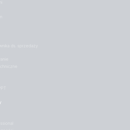
mi
on
wnika ds. sprzedaży
anie
echniczne
PPT
y
ssional