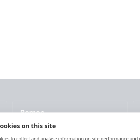
Pomoc
Sprawdź nasze zasoby pomocy technicznej lub
ookies on this site
skontaktuj się z oryginalnym sprzedawcą w celu
uzyskania odpowiedniego wsparcia, napraw lub
kies to collect and analyse information on site performance and 