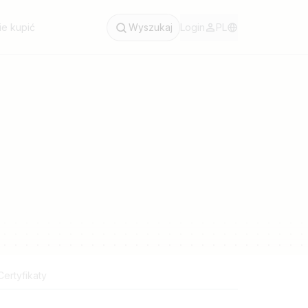
ie kupić
Wyszukaj
Login
PL
Certyfikaty