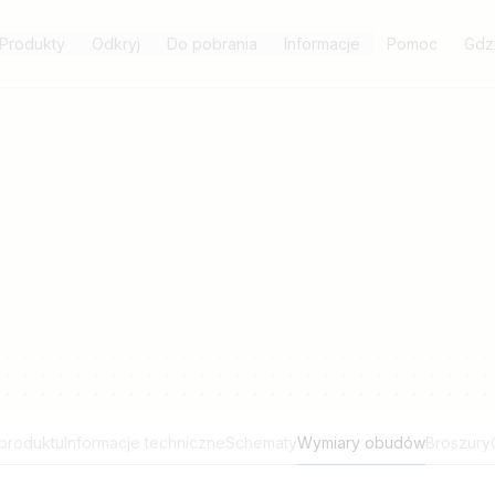
Produkty
Odkryj
Do pobrania
Informacje
Pomoc
Gdz
 produktu
Informacje techniczne
Schematy
Wymiary obudów
Broszury