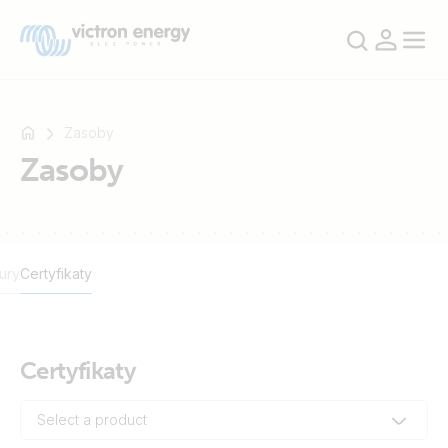
Zasoby
Zasoby
Na
przykład
SmartSolar
ury
Certyfikaty
Multiplus-
II
Orion
XS
Certyfikaty
SmartShunt
Select a product