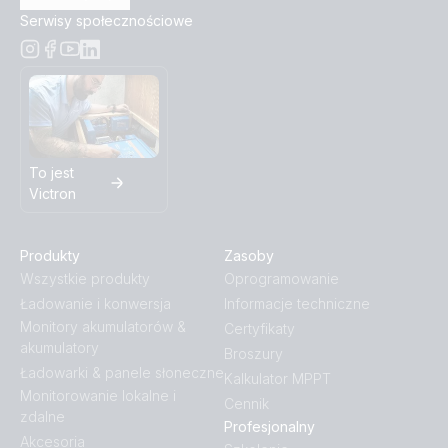
Serwisy społecznościowe
To jest
Victron
Produkty
Zasoby
Wszystkie produkty
Oprogramowanie
Ładowanie i konwersja
Informacje techniczne
Monitory akumulatorów &
Certyfikaty
akumulatory
Broszury
Ładowarki & panele słoneczne
Kalkulator MPPT
Monitorowanie lokalne i
Cennik
zdalne
Profesjonalny
Akcesoria