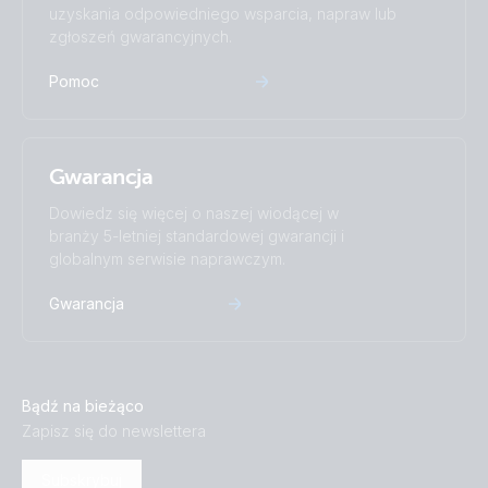
uzyskania odpowiedniego wsparcia, napraw lub
zgłoszeń gwarancyjnych.
Pomoc
Gwarancja
Dowiedz się więcej o naszej wiodącej w
branży 5-letniej standardowej gwarancji i
globalnym serwisie naprawczym.
Gwarancja
Bądź na bieżąco
Zapisz się do newslettera
Subskrybuj