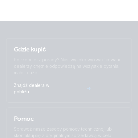
Gdzie kupić
Potrzebujesz porady? Nasi wysoko wykwalifikowani
dealerzy chętnie odpowiedzą na wszystkie pytania,
małe i duże.
Znajdź dealera w
pobliżu
Pomoc
Sprawdź nasze zasoby pomocy technicznej lub
skontaktuj się z oryginalnym sprzedawcą w celu