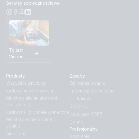
Serwisy społecznościowe
To jest
Victron
Produkty
Zasoby
Wszystkie produkty
Oprogramowanie
Ładowanie i konwersja
Informacje techniczne
Monitory akumulatorów &
Certyfikaty
akumulatory
Broszury
Ładowarki & panele słoneczne
Kalkulator MPPT
Monitorowanie lokalne i
Cennik
zdalne
Profesjonalny
Akcesoria
Szkolenie