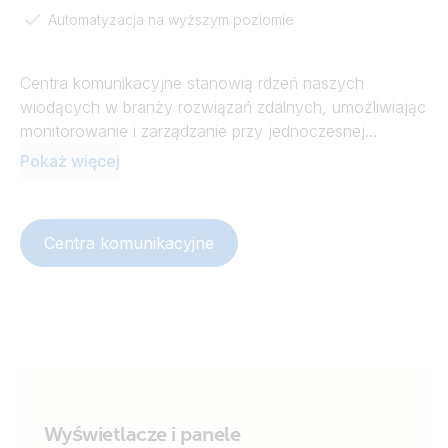
Automatyzacja na wyższym poziomie
Centra komunikacyjne stanowią rdzeń naszych
wiodących w branży rozwiązań zdalnych, umożliwiając
monitorowanie i zarządzanie przy jednoczesnej
maksymalizacji wydajności całego systemu.
Pokaż więcej
Bezproblemowo integrują akumulatory litowe innych
firm oraz przenoszą automatyzację i integrację na
wyższy poziom. Połącz wszystko. Kontroluj wszystko.
Centra komunikacyjne
Wyświetlacze i panele