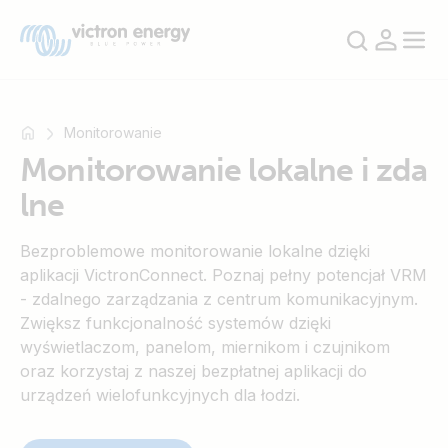
Monitorowanie
Monitorowanie lokalne i zda
lne
Na
przykład
Bezproblemowe monitorowanie lokalne dzięki
SmartSolar
aplikacji VictronConnect. Poznaj pełny potencjał VRM
Multiplus-
- zdalnego zarządzania z centrum komunikacyjnym.
II
Zwiększ funkcjonalność systemów dzięki
Orion
wyświetlaczom, panelom, miernikom i czujnikom
XS
oraz korzystaj z naszej bezpłatnej aplikacji do
SmartShunt
urządzeń wielofunkcyjnych dla łodzi.