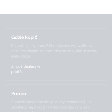
Gdzie kupić
Potrzebujesz porady? Nasi wysoko wykwalifikowani
dealerzy chętnie odpowiedzą na wszystkie pytania,
małe i duże.
Znajdź dealera w
pobliżu
Pomoc
Sprawdź nasze zasoby pomocy technicznej lub
skontaktuj się z oryginalnym sprzedawcą w celu