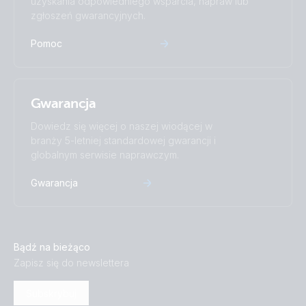
uzyskania odpowiedniego wsparcia, napraw lub
zgłoszeń gwarancyjnych.
Pomoc
Gwarancja
Dowiedz się więcej o naszej wiodącej w
branży 5-letniej standardowej gwarancji i
globalnym serwisie naprawczym.
Gwarancja
Bądź na bieżąco
Zapisz się do newslettera
Subskrybuj