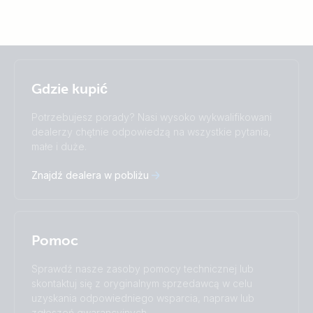
Selected
Stay up to date
Polskie
Gdzie kupić
Change language
Potrzebujesz porady? Nasi wysoko wykwalifikowani
Čeština
Dansk
dealerzy chętnie odpowiedzą na wszystkie pytania,
Deutsch
English
małe i duże.
Español
Français
Znajdź dealera w pobliżu
Italiano
Magyar
I agree to receive the newsletter and accept the
Nederlands
Norsk
Privacy Policy.
Polskie
Português
Română
Slovenščina
Subscribe
Pomoc
Suomalainen
Svenska
Türkçe
Ελληνικά
Sprawdź nasze zasoby pomocy technicznej lub
skontaktuj się z oryginalnym sprzedawcą w celu
Русский
Українська
uzyskania odpowiedniego wsparcia, napraw lub
中國人
zgłoszeń gwarancyjnych.