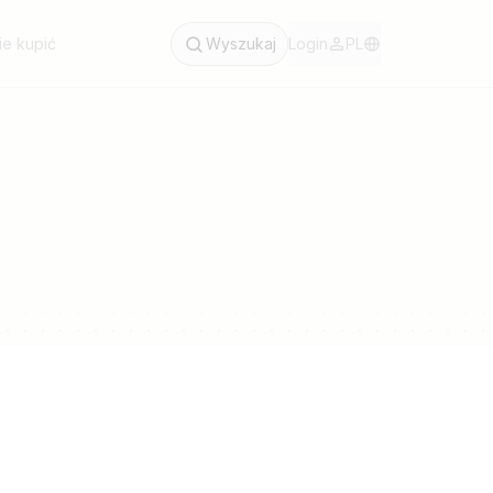
ie kupić
Wyszukaj
Login
PL