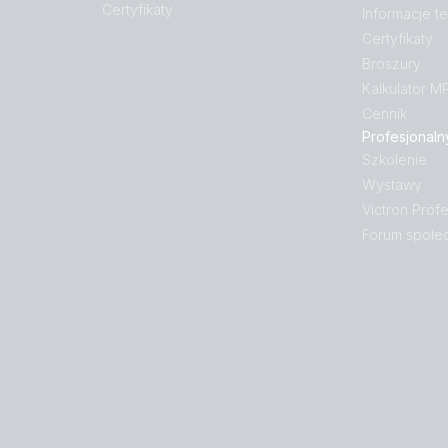
Certyfikaty
Informacje t
Certyfikaty
Broszury
Kalkulator M
Cennik
Profesjonaln
Szkolenie
Wystawy
Victron Profe
Forum społe