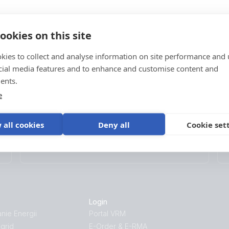
ookies on this site
kies to collect and analyse information on site performance and 
cial media features and to enhance and customise content and
Pomoc
ents.
Sprawdź nasze zasoby pomocy technicznej lub
e
skontaktuj się z oryginalnym sprzedawcą w celu
uzyskania odpowiedniego wsparcia, napraw lub
 all cookies
Deny all
Cookie set
zgłoszeń gwarancyjnych.
Pomoc
Login
ie Energii
Portal VRM
-grid
E-Order & E-RMA