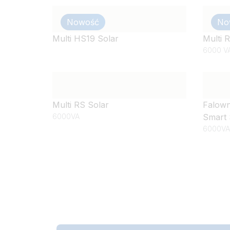
Nowość
No
Multi HS19 Solar
Multi 
6000 V
Multi RS Solar
Falown
6000VA
Smart 
6000VA