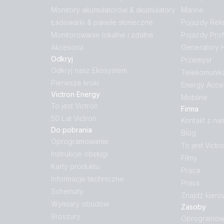
Monitory akumulatorów & akumulatory
Marine
Ładowarki & panele słoneczne
Pojazdy Rek
Monitorowanie lokalne i zdalne
Pojazdy Prof
Akcesoria
Generatory
Odkryj
Przemysł
Odkryj nasz Ekosystem
Telekomunik
Pierwsze kroki
Energy Acce
Victron Energy
Mobilne
To jest Victron
Firma
50 Lat Victron
Kontakt z na
Do pobrania
Blog
Oprogramowanie
To jest Victr
Instrukcje obsługi
Filmy
Karty produktu
Praca
Informacje techniczne
Prasa
Schematy
Znajdź kiero
Wymiary obudów
Zasoby
Broszury
Oprogramow