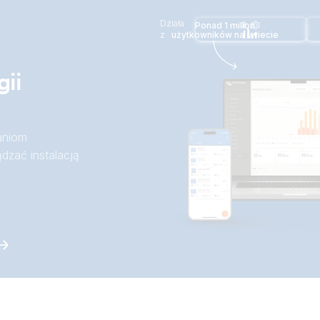
Działa
Ponad 1 milion
z
użytkowników na świecie
ii
aniom
dzać instalacją