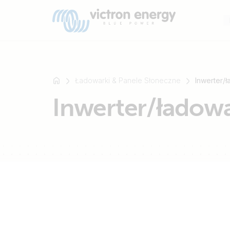
Ładowarki & Panele Słoneczne
Inwerter/
Inwerter/ładow
Na
przykład
SmartSolar
Multiplus-
II
Orion
XS
SmartShunt