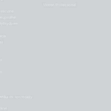
Victron Professional
reacyjne
esjonalne
 Hybrydowe
acja
ss
mi
on
wnika ds. sprzedaży
anie