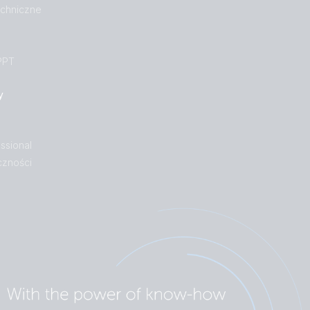
echniczne
PPT
y
ssional
czności