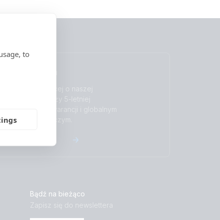
usage, to
Gwarancja
Dowiedz się więcej o naszej
wiodącej w branży 5-letniej
standardowej gwarancji i globalnym
tings
serwisie naprawczym.
Gwarancja
Bądź na bieżąco
Zapisz się do newslettera