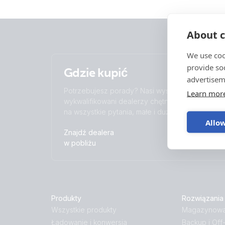
About c
We use coo
provide so
Gdzie kupić
advertisem
Potrzebujesz porady? Nasi wysoko
Learn mor
wykwalifikowani dealerzy chętnie odpowiedzą
na wszystkie pytania, małe i duże.
Allow
Znajdź dealera
w pobliżu
Produkty
Rozwiązania
Wszystkie produkty
Magazynowan
Ładowanie i konwersja
Backup i Off