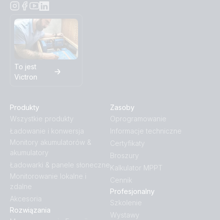
To jest
Victron
Produkty
Zasoby
Wszystkie produkty
Oprogramowanie
Ładowanie i konwersja
Informacje techniczne
Monitory akumulatorów &
Certyfikaty
akumulatory
Broszury
Ładowarki & panele słoneczne
Kalkulator MPPT
Monitorowanie lokalne i
Cennik
zdalne
Profesjonalny
Akcesoria
Szkolenie
Rozwiązania
Wystawy