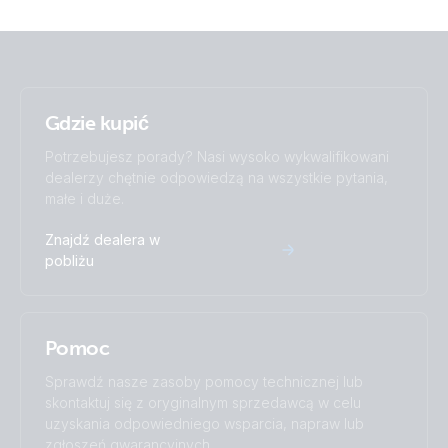
Gdzie kupić
Potrzebujesz porady? Nasi wysoko wykwalifikowani
dealerzy chętnie odpowiedzą na wszystkie pytania,
małe i duże.
Znajdź dealera w
pobliżu
Pomoc
Sprawdź nasze zasoby pomocy technicznej lub
skontaktuj się z oryginalnym sprzedawcą w celu
uzyskania odpowiedniego wsparcia, napraw lub
zgłoszeń gwarancyjnych.