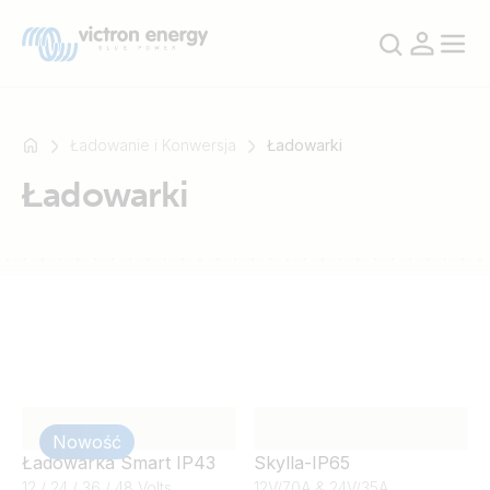
Ładowanie i Konwersja
Ładowarki
Ładowarki
Na
przykład
SmartSolar
Multiplus-
II
Orion
XS
SmartShunt
Nowość
Ładowarka Smart IP43
Skylla-IP65
12 / 24 / 36 / 48 Volts
12V/70A & 24V/35A