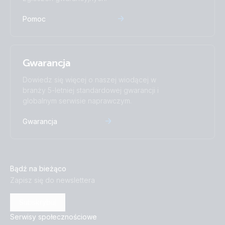
Pomoc
Gwarancja
Dowiedz się więcej o naszej wiodącej w
branży 5-letniej standardowej gwarancji i
globalnym serwisie naprawczym.
Gwarancja
Bądź na bieżąco
Zapisz się do newslettera
Subskrybuj
Serwisy społecznościowe