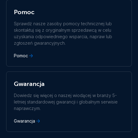
Română
Slovenščina
Pomoc
Subscribe
Suomalainen
Svenska
Türkçe
Ελληνικά
Sprawdź nasze zasoby pomocy technicznej lub
Русский
Українська
skontaktuj się z oryginalnym sprzedawcą w celu
中國人
uzyskania odpowiedniego wsparcia, napraw lub
zgłoszeń gwarancyjnych.
Pomoc
Gwarancja
Dowiedz się więcej o naszej wiodącej w branży 5-
letniej standardowej gwarancji i globalnym serwisie
naprawczym.
Gwarancja