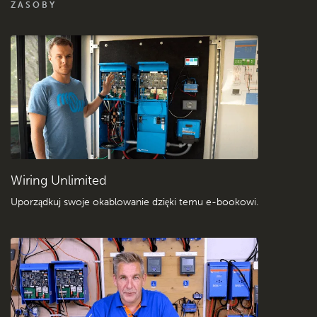
FAQ zdalnego monitorowania VRM
ZASOBY
Sprawdź bazę wiedzy społeczności Victron
Ogólne pliki do pobrania i dokumentacja
Wiring Unlimited
Uporządkuj swoje okablowanie dzięki temu e-bookowi
.