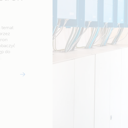
a temat
przez
tron
zobaczyć
ęp do
.