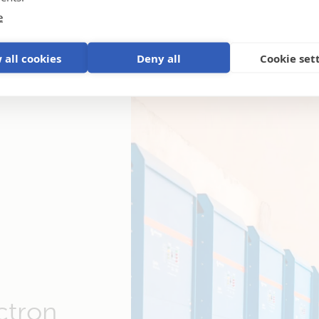
e
 all cookies
Deny all
Cookie set
ctron