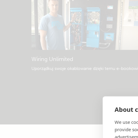
Wiring Unlimited
Uporządkuj swoje okablowanie dzięki temu e-bookow
About c
We use coo
provide so
advertisem