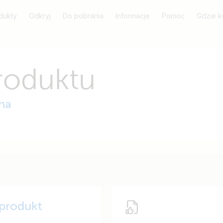
dukty
Odkryj
Do pobrania
Informacje
Pomoc
Gdzie k
roduktu
na
 produkt