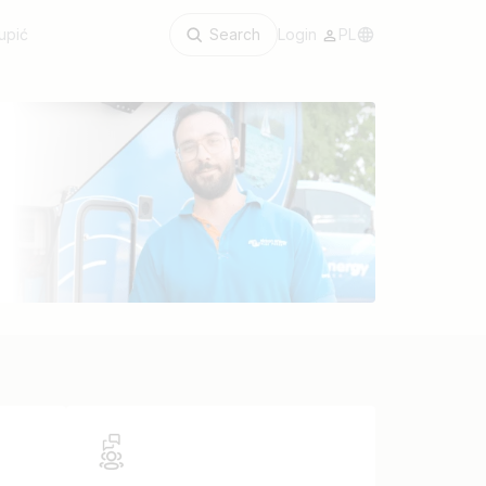
upić
Search
Login
PL