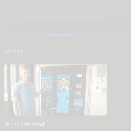
Przeprowadź pełny testu systemu lub
produktu
Pokaż więcej
FAQ zdalnego monitorowania VRM
ZASOBY
Sprawdź bazę wiedzy społeczności Victron
Ogólne pliki do pobrania i dokumentacja
Wiring Unlimited