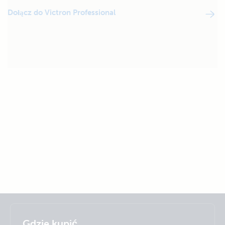
Dołącz do Victron Professional
Selected
Stay up to date
Polskie
Gdzie kupić