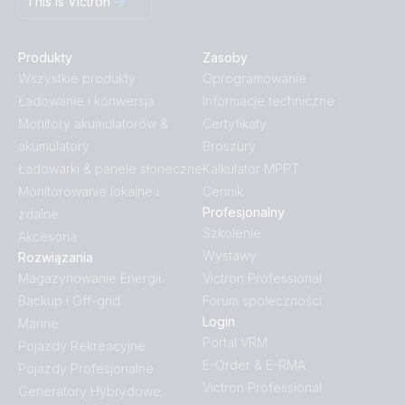
This is Victron
Produkty
Zasoby
Wszystkie produkty
Oprogramowanie
Ładowanie i konwersja
Informacje techniczne
Monitory akumulatorów &
Certyfikaty
akumulatory
Broszury
Ładowarki & panele słoneczne
Kalkulator MPPT
Monitorowanie lokalne i
Cennik
Profesjonalny
zdalne
Szkolenie
Akcesoria
Wystawy
Rozwiązania
Magazynowanie Energii
Victron Professional
Backup i Off-grid
Forum społeczności
Login
Marine
Portal VRM
Pojazdy Rekreacyjne
E-Order & E-RMA
Pojazdy Profesjonalne
Victron Professional
Generatory Hybrydowe