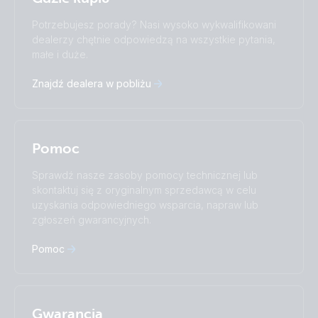
Change language
Potrzebujesz porady? Nasi wysoko wykwalifikowani
Čeština
Dansk
dealerzy chętnie odpowiedzą na wszystkie pytania,
małe i duże.
Deutsch
English
Español
Français
Znajdź dealera w pobliżu
Italiano
Magyar
Nederlands
Norsk
I agree to receive the newsletter and accept the
Polskie
Português
Privacy Policy.
Română
Slovenščina
Pomoc
Subscribe
Suomalainen
Svenska
Türkçe
Ελληνικά
Sprawdź nasze zasoby pomocy technicznej lub
Русский
Українська
skontaktuj się z oryginalnym sprzedawcą w celu
中國人
uzyskania odpowiedniego wsparcia, napraw lub
zgłoszeń gwarancyjnych.
Pomoc
Gwarancja