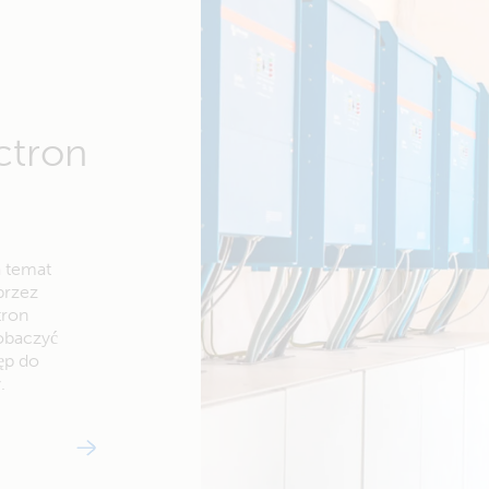
ctron
a temat
przez
tron
zobaczyć
ęp do
.