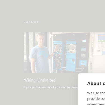
ZASOBY
Wiring Unlimited
About c
Uporządkuj swoje okablowanie dzięki temu e-bookow
We use coo
provide so
advertisem