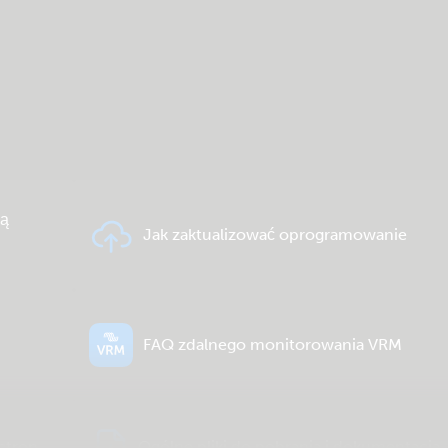
ią
Jak zaktualizować oprogramowanie
FAQ zdalnego monitorowania VRM
ctron
Ogólne pliki do pobrania i dokumentacja