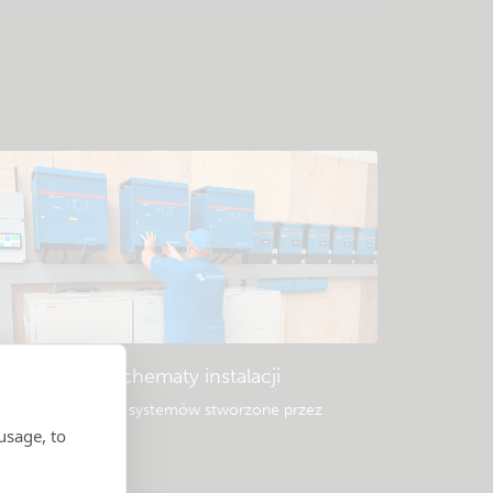
Przykładowe schematy instalacji
opularne projekty systemów stworzone przez
rofesjonalistów.
usage, to