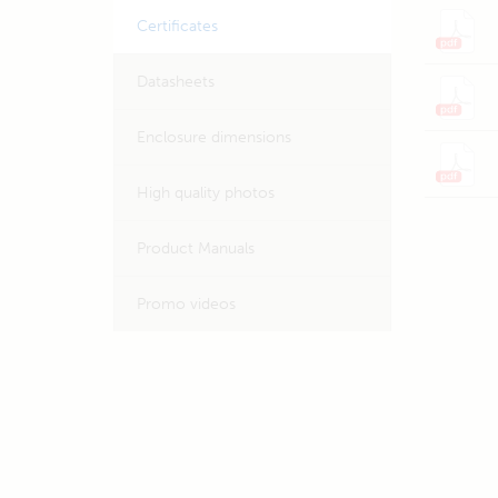
Certificates
Datasheets
Enclosure dimensions
High quality photos
Product Manuals
Promo videos