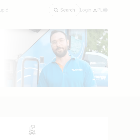
upić
Search
Login
PL