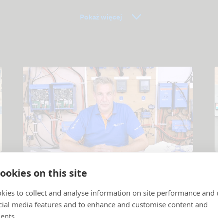
Pokaż więcej
Filmy instruktażowe
ookies on this site
i
.
Objaśnienie produktów i systemów
.
P
p
kies to collect and analyse information on site performance and 
cial media features and to enhance and customise content and
ents.