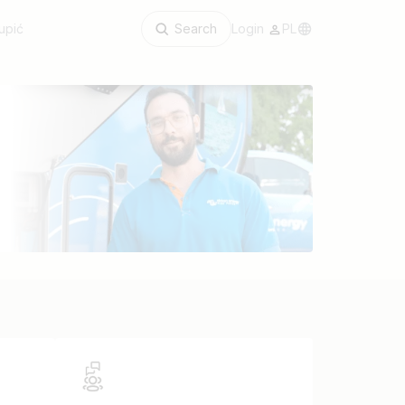
upić
Search
Login
PL