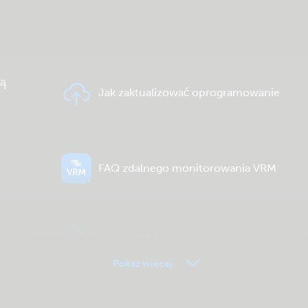
ią
Jak zaktualizować oprogramowanie
FAQ zdalnego monitorowania VRM
ctron
Ogólne pliki do pobrania i dokumentacja
Pokaż więcej