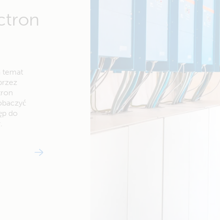
ctron
a temat
przez
tron
zobaczyć
ęp do
.