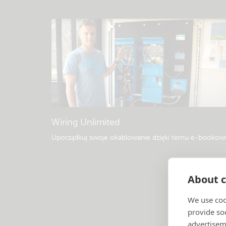
Wiring Unlimited
Uporządkuj swoje okablowanie dzięki temu e-bookow
About c
We use coo
provide so
advertisem