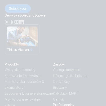
Subskrybuj
Serwisy społecznościowe
This is Victron
Produkty
Zasoby
Wszystkie produkty
Oprogramowanie
Ładowanie i konwersja
Informacje techniczne
Monitory akumulatorów &
Certyfikaty
akumulatory
Broszury
Ładowarki & panele słoneczne
Kalkulator MPPT
Monitorowanie lokalne i
Cennik
Profesjonalny
zdalne