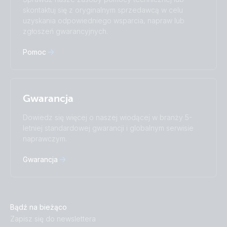
Русский
Українська
skontaktuj się z oryginalnym sprzedawcą w celu
中國人
uzyskania odpowiedniego wsparcia, napraw lub
zgłoszeń gwarancyjnych.
Pomoc
Gwarancja
Dowiedz się więcej o naszej wiodącej w branży 5-
letniej standardowej gwarancji i globalnym serwisie
naprawczym.
Gwarancja
Bądź na bieżąco
Zapisz się do newslettera