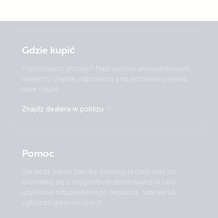
Selected
Stay up to date
Polskie
Gdzie kupić
Change language
Potrzebujesz porady? Nasi wysoko wykwalifikowani
Čeština
Dansk
dealerzy chętnie odpowiedzą na wszystkie pytania,
małe i duże.
Deutsch
English
Español
Français
Znajdź dealera w pobliżu
Italiano
Magyar
Nederlands
Norsk
I agree to receive the newsletter and accept the
Polskie
Português
Privacy Policy.
Română
Slovenščina
Pomoc
Subscribe
Suomalainen
Svenska
Türkçe
Ελληνικά
Sprawdź nasze zasoby pomocy technicznej lub
Русский
Українська
skontaktuj się z oryginalnym sprzedawcą w celu
中國人
uzyskania odpowiedniego wsparcia, napraw lub
zgłoszeń gwarancyjnych.