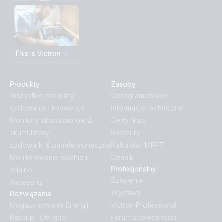
This is Victron
Produkty
Zasoby
Wszystkie produkty
Oprogramowanie
Ładowanie i konwersja
Informacje techniczne
Monitory akumulatorów &
Certyfikaty
akumulatory
Broszury
Ładowarki & panele słoneczne
Kalkulator MPPT
Monitorowanie lokalne i
Cennik
Profesjonalny
zdalne
Szkolenie
Akcesoria
Wystawy
Rozwiązania
Magazynowanie Energii
Victron Professional
Backup i Off-grid
Forum społeczności