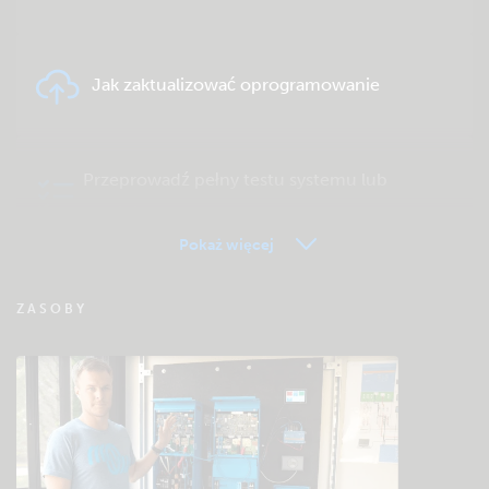
Jak zaktualizować oprogramowanie
Przeprowadź pełny testu systemu lub
produktu
Pokaż więcej
FAQ zdalnego monitorowania VRM
ZASOBY
Sprawdź bazę wiedzy społeczności Victron