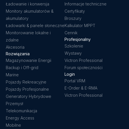
Ładowanie i konwersja
Informacje techniczne
Monitory akumulatorów &
Certyfikaty
akumulatory
Broszury
Ładowarki & panele słoneczne
Kalkulator MPPT
Monitorowanie lokalne i
Cennik
Profesjonalny
zdalne
Szkolenie
Akcesoria
Wystawy
Rozwiązania
Magazynowanie Energii
Victron Professional
Backup i Off-grid
Forum społeczności
Login
Marine
Portal VRM
Pojazdy Rekreacyjne
E-Order & E-RMA
Pojazdy Profesjonalne
Victron Professional
Generatory Hybrydowe
Przemysł
Telekomunikacja
Energy Access
Mobilne