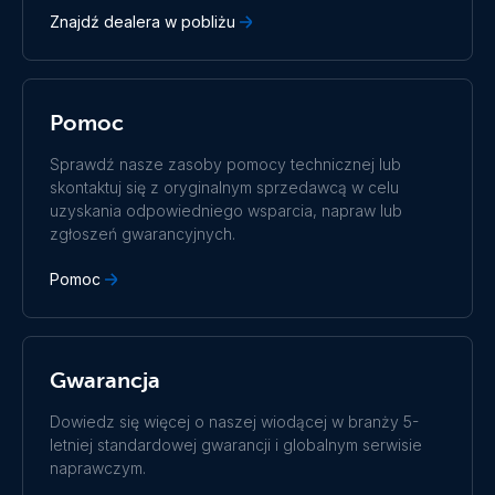
Español
Français
Znajdź dealera w pobliżu
Italiano
Magyar
Nederlands
Norsk
I agree to receive the newsletter and accept the
Polskie
Português
Privacy Policy.
Română
Slovenščina
Pomoc
Subscribe
Suomalainen
Svenska
Türkçe
Ελληνικά
Sprawdź nasze zasoby pomocy technicznej lub
Русский
Українська
skontaktuj się z oryginalnym sprzedawcą w celu
中國人
uzyskania odpowiedniego wsparcia, napraw lub
zgłoszeń gwarancyjnych.
Pomoc
Gwarancja
Dowiedz się więcej o naszej wiodącej w branży 5-
letniej standardowej gwarancji i globalnym serwisie
naprawczym.