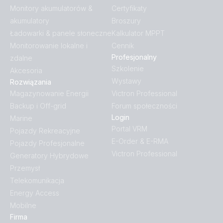
Monitory akumulatorów &
Certyfikaty
akumulatory
Broszury
Ładowarki & panele słoneczne
Kalkulator MPPT
Monitorowanie lokalne i
Cennik
Profesjonalny
zdalne
Szkolenie
Akcesoria
Wystawy
Rozwiązania
Magazynowanie Energii
Victron Professional
Backup i Off-grid
Forum społeczności
Login
Marine
Portal VRM
Pojazdy Rekreacyjne
E-Order & E-RMA
Pojazdy Profesjonalne
Victron Professional
Generatory Hybrydowe
Przemysł
Telekomunikacja
Energy Access
Mobilne
Firma