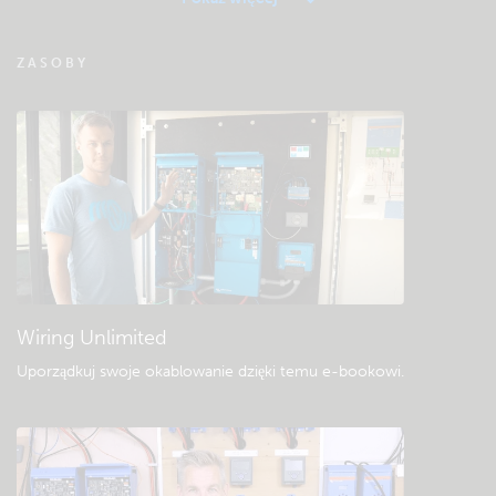
FAQ zdalnego monitorowania VRM
ZASOBY
Sprawdź bazę wiedzy społeczności Victron
Ogólne pliki do pobrania i dokumentacja
Wiring Unlimited
Uporządkuj swoje okablowanie dzięki temu e-bookowi
.