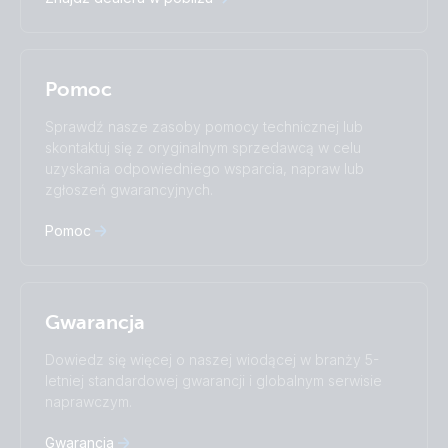
Italiano
Magyar
Nederlands
Norsk
I agree to receive the newsletter and accept the
Polskie
Português
Privacy Policy.
Română
Slovenščina
Pomoc
Subscribe
Suomalainen
Svenska
Türkçe
Ελληνικά
Sprawdź nasze zasoby pomocy technicznej lub
Русский
Українська
skontaktuj się z oryginalnym sprzedawcą w celu
中國人
uzyskania odpowiedniego wsparcia, napraw lub
zgłoszeń gwarancyjnych.
Pomoc
Gwarancja
Dowiedz się więcej o naszej wiodącej w branży 5-
letniej standardowej gwarancji i globalnym serwisie
naprawczym.
Gwarancja