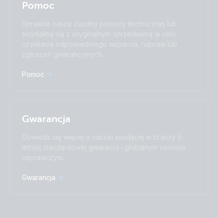
Pomoc
Subscribe
Suomalainen
Svenska
Türkçe
Ελληνικά
Sprawdź nasze zasoby pomocy technicznej lub
Русский
Українська
skontaktuj się z oryginalnym sprzedawcą w celu
中國人
uzyskania odpowiedniego wsparcia, napraw lub
zgłoszeń gwarancyjnych.
Pomoc
Gwarancja
Dowiedz się więcej o naszej wiodącej w branży 5-
letniej standardowej gwarancji i globalnym serwisie
naprawczym.
Gwarancja