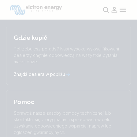
Selected
Stay up to date
Gdzie kupić
Polskie
Change language
Potrzebujesz porady? Nasi wysoko wykwalifikowani
dealerzy chętnie odpowiedzą na wszystkie pytania,
Čeština
Dansk
małe i duże.
Deutsch
English
Español
Français
Znajdź dealera w pobliżu
Italiano
Magyar
Nederlands
Norsk
I agree to receive the newsletter and accept the
Polskie
Português
Privacy Policy.
Română
Slovenščina
Pomoc
Subscribe
Suomalainen
Svenska
Türkçe
Ελληνικά
Sprawdź nasze zasoby pomocy technicznej lub
Русский
Українська
skontaktuj się z oryginalnym sprzedawcą w celu
中國人
uzyskania odpowiedniego wsparcia, napraw lub
zgłoszeń gwarancyjnych.