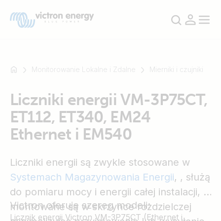
Monitorowanie Lokalne i Zdalne
Mierniki i czujniki
Liczniki energii VM-3P75CT,
Na
ET112, ET340, EM24
przykład
SmartSolar
Ethernet i EM540
Multiplus-
II
Liczniki energii są zwykle stosowane w
Orion
XS
Systemach Magazynowania Energii
,
, służą
SmartShunt
do pomiaru mocy i energii całej instalacji, a
Victron oferuje szereg modeli:
montowane są w skrzynce rozdzielczej
Licznik energii Victron VM-3P75CT (Ethernet i