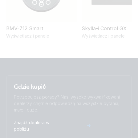
BMV-712 Smart
Skylla-i Control GX
Wyświetlacz i panele
Wyświetlacz i panele
Gdzie kupić
Potrzebujesz porady? Nasi wysoko wykwalifikowani
dealerzy chętnie odpowiedzą na wszystkie pytania,
małe i duże.
Znajdź dealera w
pobliżu