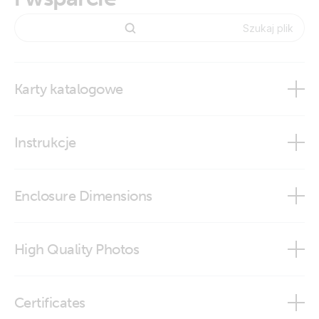
Karty katalogowe
Skylla-IP65
Instrukcje
Skylla-IP65
Enclosure Dimensions
Skylla-IP65
High Quality Photos
Skylla-IP65 (DWG)
Skylla IP65 12V 70A (1+1)(top)
Certificates