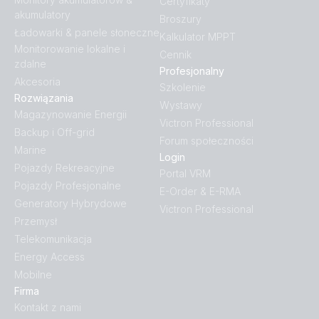
Certyfikaty
akumulatory
Broszury
Ładowarki & panele słoneczne
Kalkulator MPPT
Monitorowanie lokalne i
Cennik
zdalne
Profesjonalny
Akcesoria
Szkolenie
Rozwiązania
Wystawy
Magazynowanie Energii
Victron Professional
Backup i Off-grid
Forum społeczności
Marine
Login
Pojazdy Rekreacyjne
Portal VRM
Pojazdy Profesjonalne
E-Order & E-RMA
Generatory Hybrydowe
Victron Professional
Przemysł
Telekomunikacja
Energy Access
Mobilne
Firma
Kontakt z nami