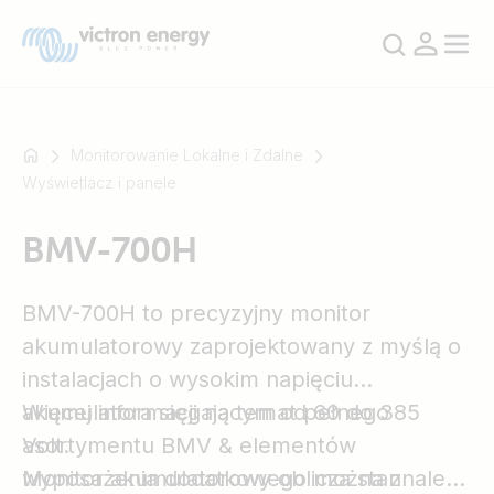
Monitorowanie Lokalne i Zdalne
Wyświetlacz i panele
Na
BMV-700H
przykład
SmartSolar
Multiplus-
BMV-700H to precyzyjny monitor
II
akumulatorowy zaprojektowany z myślą o
Orion
instalacjach o wysokim napięciu
XS
akumulatora sięgającym od 60 do 385
Więcej informacji na temat pełnego
SmartShunt
Volt.
asortymentu BMV & elementów
Monitor akumulatorowy oblicza stan
wyposażenia dodatkowego można znaleźć