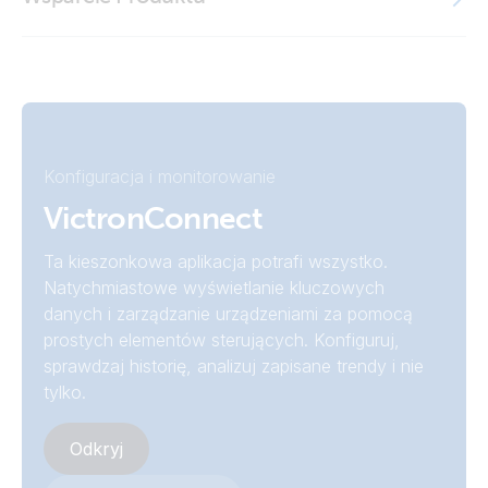
Declaration of Conformity - Battery Monitor BMV (EU doc
Victron VRM app
BMV-710H Shuntbox (left)
RED)
BMV-710H Shuntbox (left)
ISO9001 certificate
BMV-710H Shuntbox (right)
Konfiguracja i monitorowanie
BMV-710H Smart (top)
VictronConnect
Wall mount enclosure for BMV and Color Control GX
Ta kieszonkowa aplikacja potrafi wszystko.
Natychmiastowe wyświetlanie kluczowych
danych i zarządzanie urządzeniami za pomocą
Wall mount enclosure for BMV and Color Control GX
(side)
prostych elementów sterujących. Konfiguruj,
sprawdzaj historię, analizuj zapisane trendy i nie
tylko.
Wall mount enclosure for BMV and Color Control GX
(with products)
Odkryj
Wall mount enclosure for BMV or MPPT Control