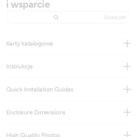
i wsparcie
Karty katalogowe
BMV-700 series
Instrukcje
Quick Installation Guides
BMV-700H
Quickinstallsheet BMV-7XX
Enclosure Dimensions
BMV-710H Smart
BMV - round front
VictronConnect app
High Quality Photos