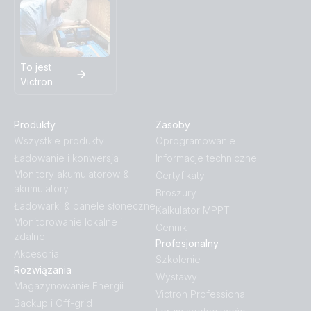
To jest
Victron
Produkty
Zasoby
Wszystkie produkty
Oprogramowanie
Ładowanie i konwersja
Informacje techniczne
Monitory akumulatorów &
Certyfikaty
akumulatory
Broszury
Ładowarki & panele słoneczne
Kalkulator MPPT
Monitorowanie lokalne i
Cennik
zdalne
Profesjonalny
Akcesoria
Szkolenie
Rozwiązania
Wystawy
Magazynowanie Energii
Victron Professional
Backup i Off-grid