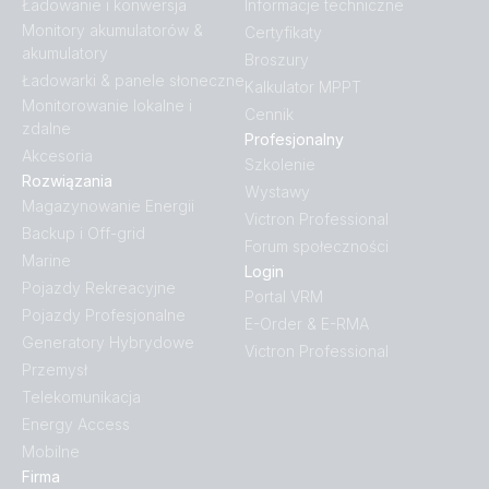
Ładowanie i konwersja
Informacje techniczne
Monitory akumulatorów &
Certyfikaty
akumulatory
Broszury
Ładowarki & panele słoneczne
Kalkulator MPPT
Monitorowanie lokalne i
Cennik
zdalne
Profesjonalny
Akcesoria
Szkolenie
Rozwiązania
Wystawy
Magazynowanie Energii
Victron Professional
Backup i Off-grid
Forum społeczności
Marine
Login
Pojazdy Rekreacyjne
Portal VRM
Pojazdy Profesjonalne
E-Order & E-RMA
Generatory Hybrydowe
Victron Professional
Przemysł
Telekomunikacja
Energy Access
Mobilne
Firma