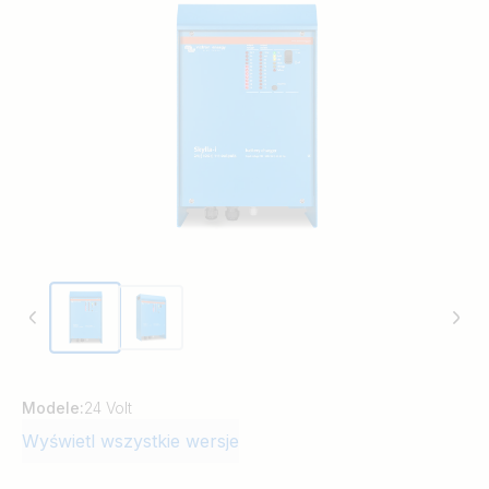
przypadku przerwy w korzystaniu z akumulatora
Mniejsza i lżejsza w porównaniu z podobnymi
modelami
Złącze NMEA 2000 CAN-bus
PowerControl: możliwość ustawienia maksymalnego
zasilania z lądu
Zdalne sterowanie
Przystosowana do ładowania akumulatorów litowo-
jonowych (LiFePo4)
Modele:
24 Volt
Wyświetl wszystkie wersje