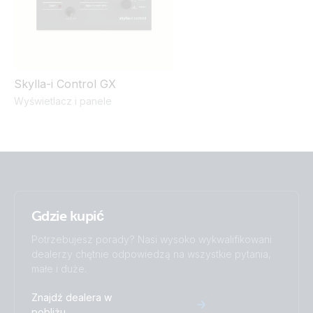
Skylla-i Control GX
Wyświetlacz i panele
Gdzie kupić
Potrzebujesz porady? Nasi wysoko wykwalifikowani
dealerzy chętnie odpowiedzą na wszystkie pytania,
małe i duże.
Znajdź dealera w
pobliżu