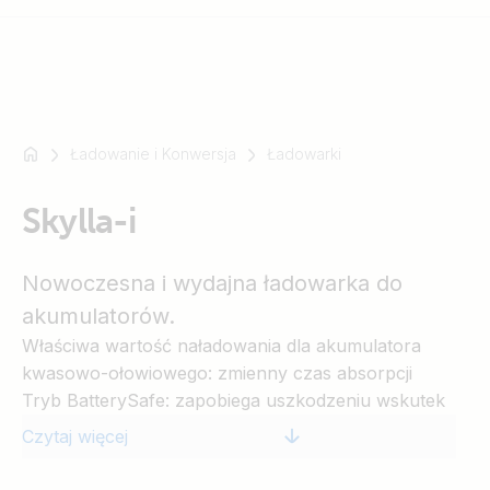
Ładowanie i Konwersja
Ładowarki
Na
przykład
SmartSolar
Skylla-i
Multiplus-
II
Nowoczesna i wydajna ładowarka do
Orion
akumulatorów.
XS
Właściwa wartość naładowania dla akumulatora
SmartShunt
kwasowo-ołowiowego: zmienny czas absorpcji
Tryb BatterySafe: zapobiega uszkodzeniu wskutek
nadmiernego wydzielania gazów
Czytaj więcej
Tryb Storage: mniejszy nakład prac
konserwacyjnych i ochrona przed starzeniem w