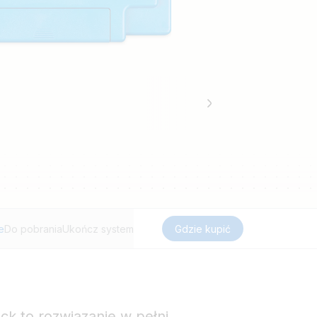
e
Do pobrania
Ukończ system
Gdzie kupić
k to rozwiązanie w pełni