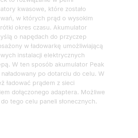
latory kwasowe, które zostało
owań, w których prąd o wysokim
rótki okres czasu. Akumulator
yślą o napędach do przyczep
sażony w ładowarkę umożliwiającą
ych instalacji elektrycznych
epą. W ten sposób akumulator Peak
 naładowany po dotarciu do celu. W
eż ładować prądem z sieci
niem dołączonego adaptera. Możliwe
 do tego celu paneli słonecznych.