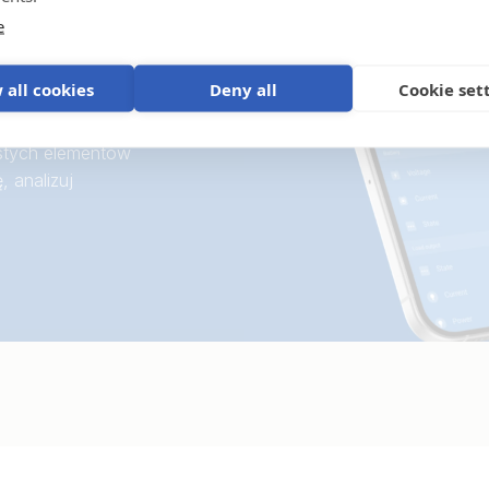
e
 all cookies
Deny all
Cookie set
o.
h danych i
stych elementów
, analizuj