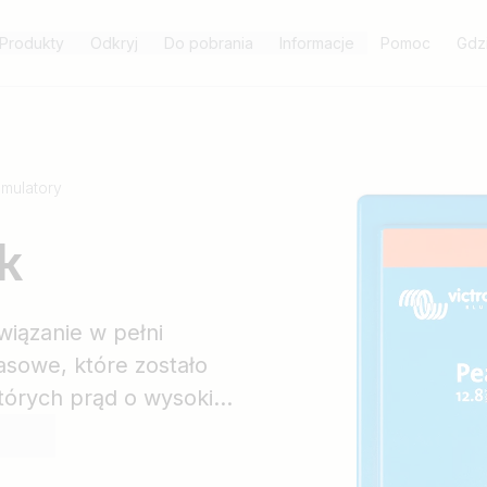
Produkty
Odkryj
Do pobrania
Informacje
Pomoc
Gdz
mulatory
k
iązanie w pełni
asowe, które zostało
tórych prąd o wysokim
es czasu. Akumulator
apędach do przyczep