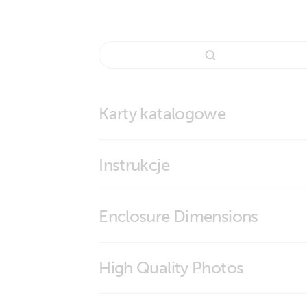
Karty katalogowe
Peak Power Pack
Instrukcje
Peak Power Pack
Enclosure Dimensions
Peak Power Pack 12,8V 20Ah
High Quality Photos
Peak Power Pack 12,8V 30Ah
Peak Power Pack 12,8V 40Ah
iPhone Peak Power Pack