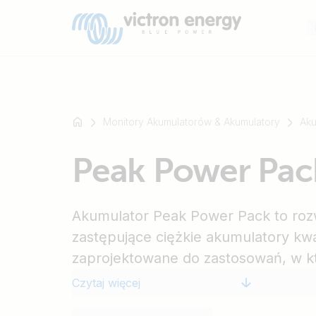
Monitory Akumulatorów & Akumulatory
Aku
Na
Peak Power Pac
przykład
SmartSolar
Multiplus-
Akumulator Peak Power Pack to rozw
II
Orion
zastępujące ciężkie akumulatory kw
XS
zaprojektowane do zastosowań, w k
SmartShunt
napięciu występuje przez krótki okr
Czytaj więcej
stworzony początkowo z myślą o n