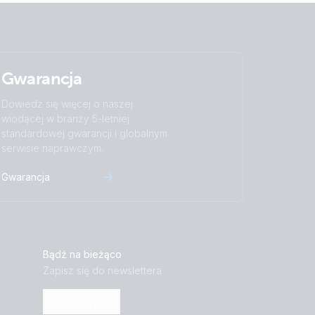
Gwarancja
Dowiedz się więcej o naszej
wiodącej w branży 5-letniej
standardowej gwarancji i globalnym
serwisie naprawczym.
Gwarancja
Bądź na bieżąco
Zapisz się do newslettera
Subskrybuj