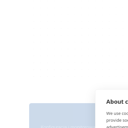
About c
We use coo
provide so
advertisem
Konfiguracja i monitorowanie