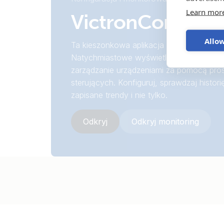
Learn mor
VictronConnect
Allow
Ta kieszonkowa aplikacja potrafi wszystk
Natychmiastowe wyświetlanie kluczowyc
zarządzanie urządzeniami za pomocą pro
sterujących. Konfiguruj, sprawdzaj historię
zapisane trendy i nie tylko.
Odkryj
Odkryj monitoring