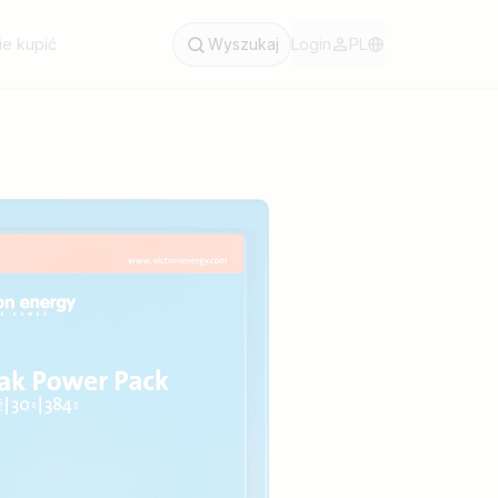
ie kupić
Wyszukaj
Login
PL