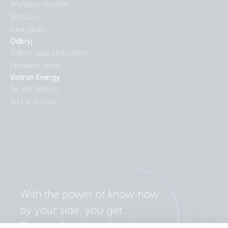
Wymiary obudów
Broszury
12V 8Ah AGM Deep Cycle Battery (left)
Certyfikaty
Odkryj
12V 8Ah AGM Deep Cycle Battery (right)
Odkryj nasz Ekosystem
Pierwsze kroki
12V 8Ah AGM Deep Cycle Battery (top)
Victron Energy
To jest Victron
12V 90Ah AGM Deep Cycle (back)
50 Lat Victron
12V 90Ah AGM Deep Cycle (front-angle)
12V 90Ah AGM Deep Cycle (front)
12V 90Ah AGM Deep Cycle (left)
12V 90Ah AGM Deep Cycle (right)