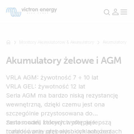
Monitory Akumulatorów & Akumulatory
Akumulatory
Akumulatory żelowe i AGM
Na
przykład
SmartSolar
VRLA AGM: żywotność 7 ÷ 10 lat
Multiplus-
VRLA GEL: żywotność 12 lat
II
Seria AGM ma bardzo niską rezystancję
Orion
wewnętrzną, dzięki czemu jest ona
XS
szczególnie przystosowana do
SmartShunt
zastosowań, których występuje
Seria modeli żelowych oferuje lepszą
rozładowanie przy wysokich natężeniach
trwałość przy głębokich cyklach oraz