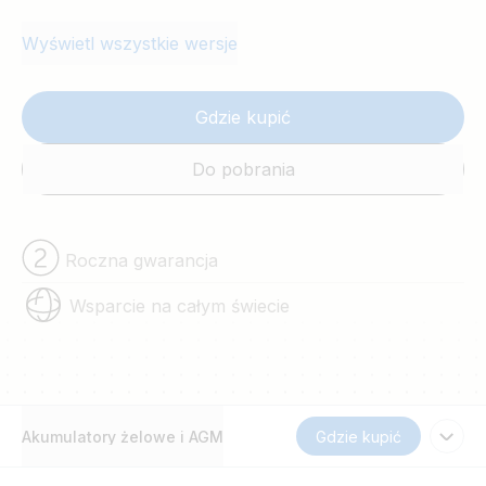
ogólnoświatową 2-letnią gwarancją
Wyświetl wszystkie wersje
Victron.
Gdzie kupić
Do pobrania
Roczna gwarancja
Wsparcie na całym świecie
Akumulatory żelowe i AGM
Gdzie kupić