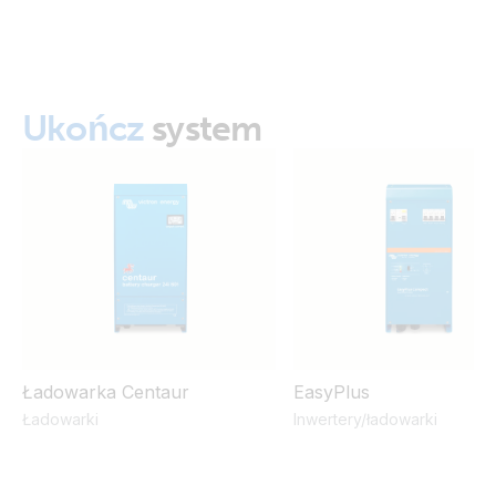
ISO9001 certificate
Ukończ
system
Ładowarka Centaur
EasyPlus
Ładowarki
Inwertery/ładowarki