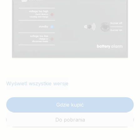
rozwiernych. Wartości progowe i histerezę
można programować przełącznikami DIP.
Więcej informacji znajduje się w instrukcji.
Wyświetl wszystkie wersje
Gdzie kupić
Do pobrania