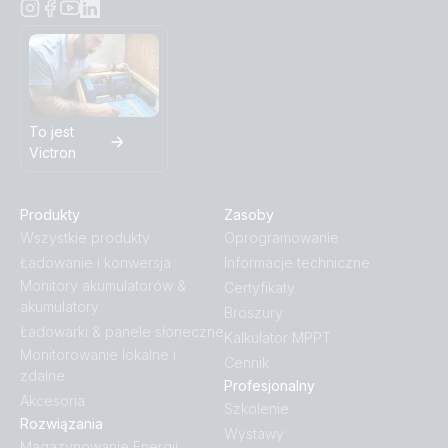
To jest
Victron
Produkty
Zasoby
Wszystkie produkty
Oprogramowanie
Ładowanie i konwersja
Informacje techniczne
Monitory akumulatorów &
Certyfikaty
akumulatory
Broszury
Ładowarki & panele słoneczne
Kalkulator MPPT
Monitorowanie lokalne i
Cennik
zdalne
Profesjonalny
Akcesoria
Szkolenie
Rozwiązania
Wystawy
Magazynowanie Energii