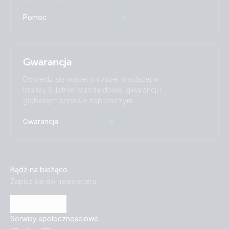
Pomoc
Gwarancja
Dowiedz się więcej o naszej wiodącej w
branży 5-letniej standardowej gwarancji i
globalnym serwisie naprawczym.
Gwarancja
Bądź na bieżąco
Zapisz się do newslettera
Subskrybuj
Serwisy społecznościowe