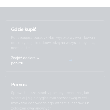
Gdzie kupić
Potrzebujesz porady? Nasi wysoko wykwalifikowani
dealerzy chętnie odpowiedzą na wszystkie pytania,
małe i duże.
Znajdź dealera w
pobliżu
Pomoc
Sprawdź nasze zasoby pomocy technicznej lub
skontaktuj się z oryginalnym sprzedawcą w celu
uzyskania odpowiedniego wsparcia, napraw lub
zgłoszeń gwarancyjnych.