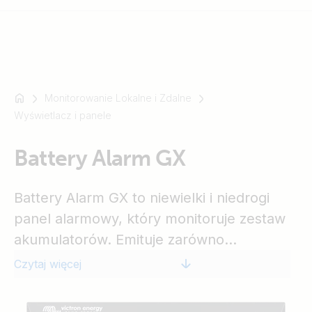
Monitorowanie Lokalne i Zdalne
Na
Wyświetlacz i panele
przykład
SmartSolar
Multiplus-
Battery Alarm GX
II
Orion
Battery Alarm GX to niewielki i niedrogi
XS
panel alarmowy, który monitoruje zestaw
SmartShunt
akumulatorów. Emituje zarówno
dźwiękowe jak wzrokowe sygnały
Czytaj więcej
alarmowe, oraz informuje o stykach
bezprądowych w stycznikach zwiernych i