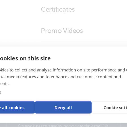
Outdoor LTE-M puck antenna (close
Certificates
Outdoor LTE-M puck antenna (top)
Outdoor LTE-M puck antenna (top1)
Declaration of Conformity - System Monito
Promo Videos
Outdoor LTE-M puck antenna (top3)
ISO9001 certificate
Brand video
Wsparcie Produktu
ookies on this site
kies to collect and analyse information on site performance and 
cial media features and to enhance and customise content and
ents.
e
 all cookies
Deny all
Cookie set
Pomoc
Sprawdź nasze zasoby pomocy technicznej lub