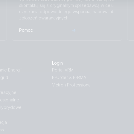
skontaktuj się z oryginalnym sprzedawcą w celu
uzyskania odpowiedniego wsparcia, napraw lub
zgłoszeń gwarancyjnych.
Pomoc
Login
ie Energii
Portal VRM
-grid
E-Order & E-RMA
Victron Professional
reacyjne
esjonalne
 Hybrydowe
acja
ss