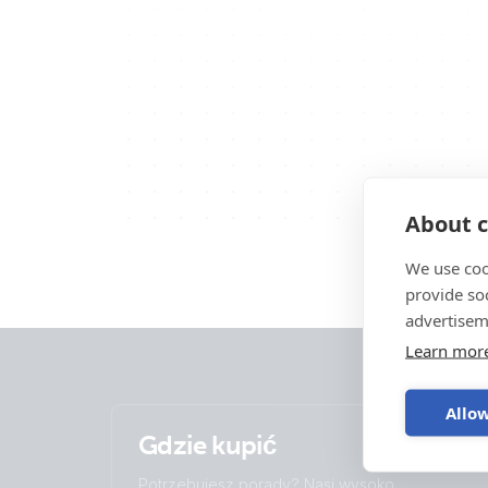
About c
We use coo
provide so
advertisem
Learn mor
Allow
Gdzie kupić
Potrzebujesz porady? Nasi wysoko