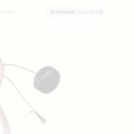
ie kupić
Wyszukaj
Login
PL