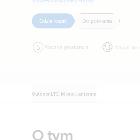
Gdzie kupić
Do pobrania
Roczna gwarancja
Wsparcie 
Outdoor LTE-M puck antenna
O tym