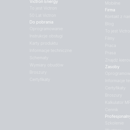
Victron Energy
Mobilne
To jest Victron
Firma
50 Lat Victron
Kontakt z na
Do pobrania
Blog
Oprogramowanie
To jest Victr
Instrukcje obsługi
Filmy
Karty produktu
Praca
Informacje techniczne
Prasa
Schematy
Znajdź kiero
Wymiary obudów
Zasoby
Broszury
Oprogramow
Certyfikaty
Informacje t
Certyfikaty
Broszury
Kalkulator M
Cennik
Profesjonaln
Szkolenie