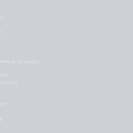
mi
on
wnika ds. sprzedaży
anie
echniczne
PPT
y