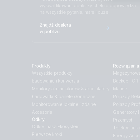
wykwalifikowani dealerzy chętnie odpowiedzą
na wszystkie pytania, małe i duże.
Znajdź dealera
w pobliżu
Produkty
Rozwiązania
Wszystkie produkty
Magazynowan
Ładowanie i konwersja
Backup i Off
Monitory akumulatorów & akumulatory
Marine
Ładowarki & panele słoneczne
Pojazdy Rek
Monitorowanie lokalne i zdalne
Pojazdy Prof
Akcesoria
Generatory
Odkryj
Przemysł
Odkryj nasz Ekosystem
Telekomunik
Pierwsze kroki
Energy Acce