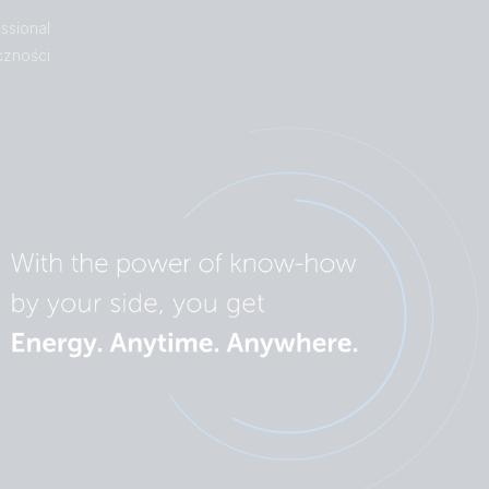
ssional
czności