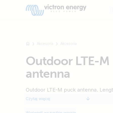
Akcesoria
Akcesoria
Na
Outdoor LTE-M
przykład
SmartSolar
antenna
Multiplus-
II
Orion
Outdoor LTE-M puck antenna. Lengt
XS
SmartShunt
Czytaj więcej
Wyświetl wszystkie wersje