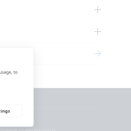
-up)
ring
usage, to
tings
Gwarancja
Dowiedz się więcej o naszej