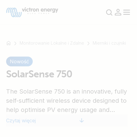
Monitorowanie Lokalne i Zdalne
Mierniki i czujniki
Nowość
Na
przykład
SolarSense 750
SmartSolar
Multiplus-
The SolarSense 750 is an innovative, fully
II
self-sufficient wireless device designed to
Orion
XS
help optimise PV energy usage and
SmartShunt
monitor the health of your photovoltaic
Czytaj więcej
(PV) installation.