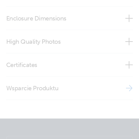
Enclosure Dimensions
SolarSense 750
High Quality Photos
SolarSense (front2)
Certificates
SolarSense (left)
ISO9001 certificate
Wsparcie Produktu
SolarSense (right)
SolarSense (side)
SolarSense (side2)