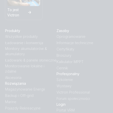
To jest
Victron
Produkty
Zasoby
Wszystkie produkty
Oprogramowanie
Ładowanie i konwersja
Informacje techniczne
Monitory akumulatorów &
Certyfikaty
akumulatory
Broszury
Ładowarki & panele słoneczne
Kalkulator MPPT
Monitorowanie lokalne i
Cennik
zdalne
Profesjonalny
Akcesoria
Szkolenie
Rozwiązania
Wystawy
Magazynowanie Energii
Victron Professional
Backup i Off-grid
Forum społeczności
Marine
Login
Pojazdy Rekreacyjne
Portal VRM