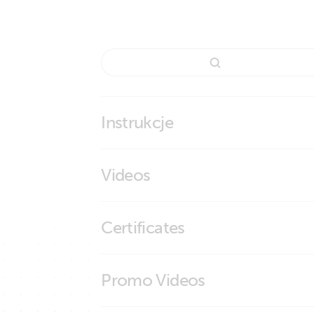
Instrukcje
Marine Integration Guide
Videos
Navico MFD Integration
Glass bridge integration Victron Energy - 
Certificates
ISO9001 certificate
Promo Videos