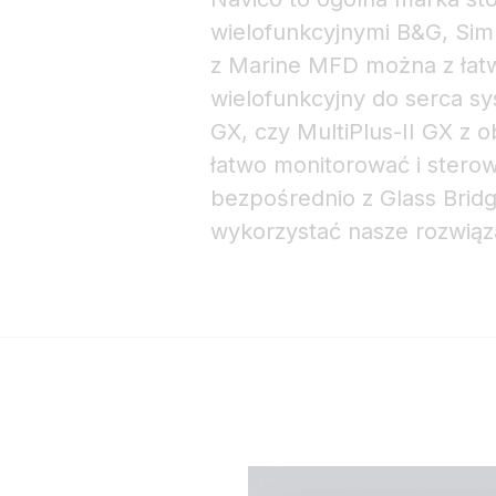
wielofunkcyjnymi B&G, Simr
z Marine MFD można z łatw
wielofunkcyjny do serca sy
GX, czy MultiPlus-II GX z
łatwo monitorować i sterow
bezpośrednio z Glass Brid
wykorzystać nasze rozwiąza