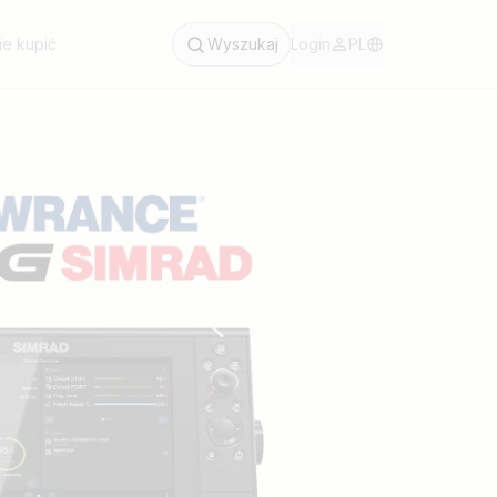
ie kupić
Wyszukaj
Login
PL