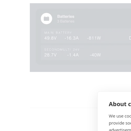
About c
We use coo
provide so
advertisem