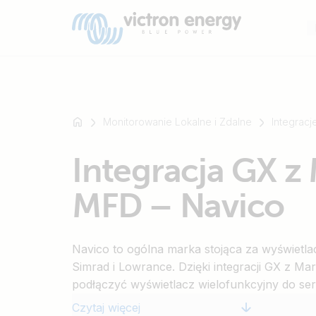
Monitorowanie Lokalne i Zdalne
Integracj
Na
Integracja GX z
przykład
SmartSolar
MFD – Navico
Multiplus-
II
Orion
Navico to ogólna marka stojąca za wyświetl
XS
Simrad i Lowrance. Dzięki integracji GX z M
SmartShunt
podłączyć wyświetlacz wielofunkcyjny do ser
przykład Cerbo GX, czy MultiPlus-II GX z ob
Czytaj więcej