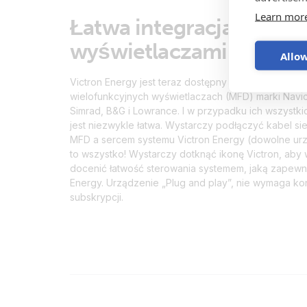
Learn mor
Łatwa integracja z
wyświetlaczami MFD Na
Allow
Victron Energy jest teraz dostępny na najlepszych
wielofunkcyjnych wyświetlaczach (MFD) marki Navico
Simrad, B&G i Lowrance. I w przypadku ich wszystkic
jest niezwykle łatwa. Wystarczy podłączyć kabel s
MFD a sercem systemu Victron Energy (dowolne urz
to wszystko! Wystarczy dotknąć ikonę Victron, aby 
docenić łatwość sterowania systemem, jaką zapewni
Energy. Urządzenie „Plug and play”, nie wymaga konf
subskrypcji.