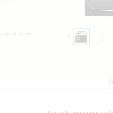
m zasilania łodzi
jeszcze można wykorzystać
na całym świecie
O 
Navico to ogólna marka st