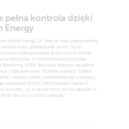
 pełna kontrola dzięki
n Energy
eniu Victron Energy GX zawsze masz pełną kontrolę
asilania łodzi, gdziekolwiek jesteś. Chcąc
sprawdzić funkcjonowanie (krytycznych) źródeł
arczy skorzystać z VictronConnect lub portalu
e Monitoring (VRM). Można tu dokonać wszelkich
cji i zoptymalizować działanie instalacji. Zdalnie
lerty i usuwać usterki, samodzielnie lub z pomocą
 specjalisty Victron, który zawsze chętnie Ci
y wszystko, co w naszej mocy, by nie zabrakło Ci
mógł robić to, co robisz najlepiej.