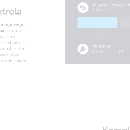
trola
 brzegowego i
umulatorów.
asilania
przestawienie
rzy nabrzeżu.
 wystarczy
pośrednictwem