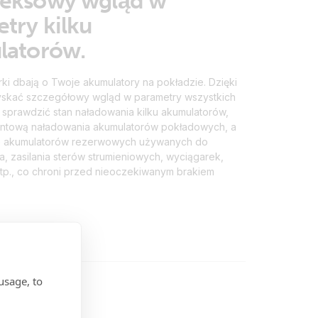
eksowy wgląd w
try kilku
latorów.
ki dbają o Twoje akumulatory na pokładzie. Dzięki
skać szczegółowy wgląd w parametry wszystkich
 sprawdzić stan naładowania kilku akumulatorów,
entową naładowania akumulatorów pokładowych, a
ie akumulatorów rezerwowych używanych do
ka, zasilania sterów strumieniowych, wyciągarek,
itp., co chroni przed nieoczekiwanym brakiem
usage, to