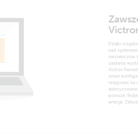
Zawsze
Victro
Dzięki urządz
nad systemem z
niezwłocznie 
zasilania wyst
Victron Remot
zmian konfigura
reagować na a
autoryzowanego
pomoże. Robim
energii. Żebyś 