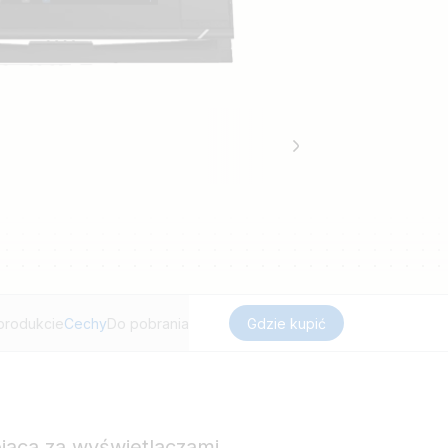
produkcie
Cechy
Do pobrania
Gdzie kupić
ojąca za wyświetlaczami