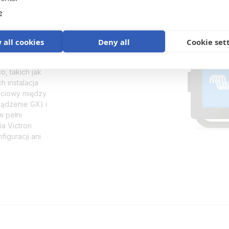
e
vico
 all cookies
Deny all
Cookie set
, takich jak
h instalacja
ieciowy między
ądzenie GX) i
w pełni
a Victron
iguracji ani