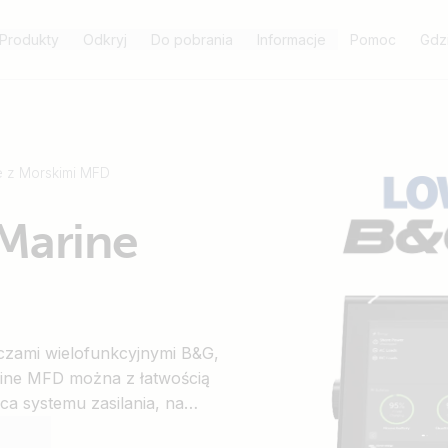
Produkty
Odkryj
Do pobrania
Informacje
Pomoc
Gdz
e z Morskimi MFD
 Marine
aczami wielofunkcyjnymi B&G,
arine MFD można z łatwością
ca systemu zasilania, na
sługą GX. Po podłączeniu