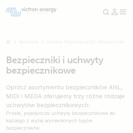
Akcesoria
Systemy Ddystrybucji DC i Bezpieczniki
Bezpieczniki i uchwyty
Na
bezpiecznikowe
przykład
SmartSolar
Multiplus-
Oprócz asortymentu bezpieczników ANL,
II
MIDI i MEGA oferujemy trzy różne rodzaje
Orion
uchwytów bezpiecznikowych:
XS
Proste, pojedyncze uchwyty bezpiecznikowe do
SmartShunt
każdego z wyżej wymienionych typów
bezpieczników.