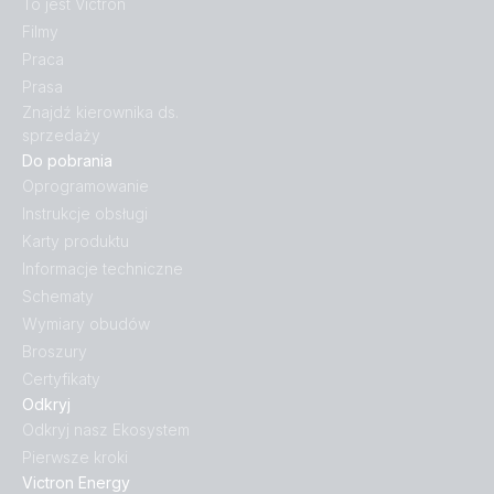
MEGA-Fuse 225A 32V foil
To jest Victron
Filmy
Praca
MEGA-fuse 300A58V for 48V products (1 pc)
Prasa
Znajdź kierownika ds.
MEGA-fuse 300A58V for 48V products_2
sprzedaży
Do pobrania
MEGA-Fuse 60A 80V
Oprogramowanie
Instrukcje obsługi
MIDI fuse holder
Karty produktu
Informacje techniczne
MIDI-Fuse 200A 32V foil
Schematy
Wymiary obudów
Broszury
MIDI-Fuse 200A 32V Front Rear
Certyfikaty
Odkryj
MIDI-Fuse100A-58V-M6
Odkryj nasz Ekosystem
Pierwsze kroki
Victron Energy