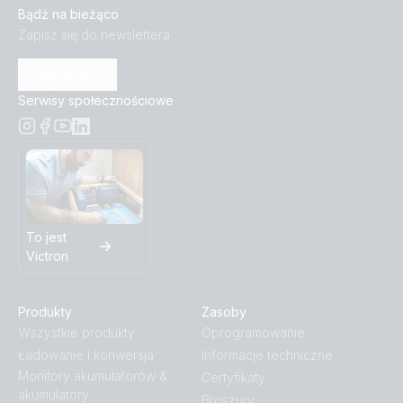
Bądź na bieżąco
Zapisz się do newslettera
Fuse holder 6-way for MEGA-fuse (top1)
Subskrybuj
Fuse holder for ANL-fuse (front angle)
Serwisy społecznościowe
Fuse holder for ANL-fuse (front)
Fuse holder for ANL-fuse (left)
Fuse holder for ANL-fuse (right)
To jest
Victron
Fuse holder for ANL-fuse (top)
Produkty
Zasoby
Fuse holder for MEGA-fuse (right)
Wszystkie produkty
Oprogramowanie
Ładowanie i konwersja
Informacje techniczne
Monitory akumulatorów &
Certyfikaty
MEGA fuse 40A-80V (front)
akumulatory
Broszury