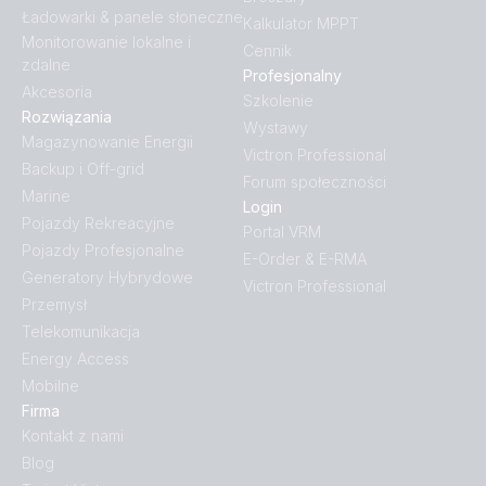
Ładowarki & panele słoneczne
Kalkulator MPPT
MEGA fuse 40A-80V (left)
Monitorowanie lokalne i
Cennik
zdalne
Profesjonalny
MEGA fuse 40A-80V (Package)
Akcesoria
Szkolenie
Rozwiązania
Wystawy
Magazynowanie Energii
MEGA fuse 40A-80V (right)
Victron Professional
Backup i Off-grid
Forum społeczności
Marine
MEGA fuse 40A-80V (single in pagckage)
Login
Pojazdy Rekreacyjne
Portal VRM
Pojazdy Profesjonalne
MEGA fuse 40A-80V (top)
E-Order & E-RMA
Generatory Hybrydowe
Victron Professional
Przemysł
MEGA fuse holder
Telekomunikacja
Energy Access
MEGA fuse holder and MIDI fuse holder
Mobilne
Firma
MEGA-Fuse 225A 32V
Kontakt z nami
Blog