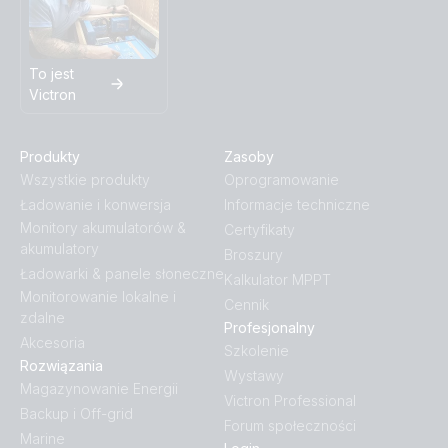
To jest
Victron
Produkty
Zasoby
Wszystkie produkty
Oprogramowanie
Ładowanie i konwersja
Informacje techniczne
Monitory akumulatorów &
Certyfikaty
akumulatory
Broszury
Ładowarki & panele słoneczne
Kalkulator MPPT
Monitorowanie lokalne i
Cennik
zdalne
Profesjonalny
Akcesoria
Szkolenie
Rozwiązania
Wystawy
Magazynowanie Energii
Victron Professional
Backup i Off-grid
Forum społeczności
Marine