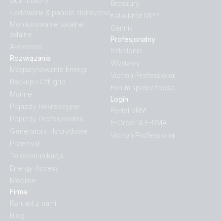
akumulatory
Broszury
Ładowarki & panele słoneczne
Kalkulator MPPT
Monitorowanie lokalne i
Cennik
zdalne
Profesjonalny
Akcesoria
Szkolenie
Rozwiązania
Wystawy
Magazynowanie Energii
Victron Professional
Backup i Off-grid
Forum społeczności
Marine
Login
Pojazdy Rekreacyjne
Portal VRM
Pojazdy Profesjonalne
E-Order & E-RMA
Generatory Hybrydowe
Victron Professional
Przemysł
Telekomunikacja
Energy Access
Mobilne
Firma
Kontakt z nami
Blog