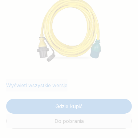
dla typów: 15M 16A 25M 16A 15M 25A 25M
25A
Wyświetl wszystkie wersje
Gdzie kupić
Do pobrania