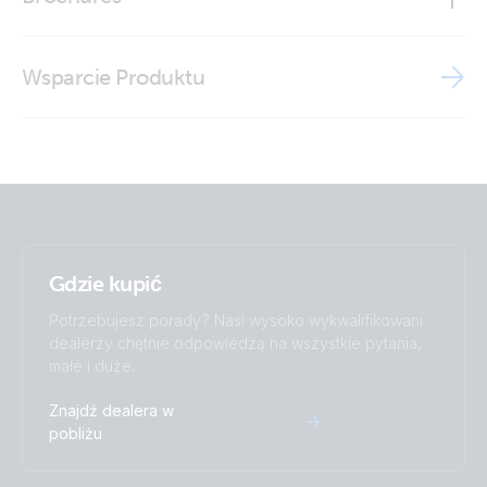
ISO9001 certificate
Technical Drawings - Power Inlet 32A
Stainless Steel Power Inlet with cover (front closed)
Brochure - Off-grid, back-up and island systems
Wsparcie Produktu
Stainless Steel Power Inlet with cover (front open)
Brochure Marine
Gdzie kupić
Potrzebujesz porady? Nasi wysoko wykwalifikowani
dealerzy chętnie odpowiedzą na wszystkie pytania,
małe i duże.
Znajdź dealera w
pobliżu