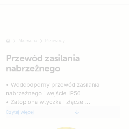
Akcesoria
Przewody
Na
przykład
SmartSolar
Przewód zasilania
Multiplus-
nabrzeżnego
II
Orion
• Wodoodporny przewód zasilania
XS
SmartShunt
nabrzeżnego i wejście IP56
• Zatopiona wtyczka i złącze
• Dioda LED sygnalizacji zasilania
Czytaj więcej
• Nakładka zabezpieczająca
• Wejście ze stali nierdzewnej dostępne