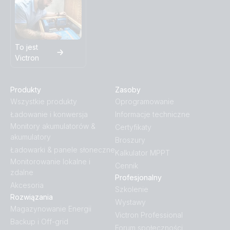
To jest
Victron
Produkty
Zasoby
Wszystkie produkty
Oprogramowanie
Ładowanie i konwersja
Informacje techniczne
Monitory akumulatorów &
Certyfikaty
akumulatory
Broszury
Ładowarki & panele słoneczne
Kalkulator MPPT
Monitorowanie lokalne i
Cennik
zdalne
Profesjonalny
Akcesoria
Szkolenie
Rozwiązania
Wystawy
Magazynowanie Energii
Victron Professional
Backup i Off-grid
Forum społeczności