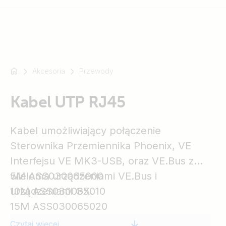
Akcesoria
Przewody
Na
przykład
SmartSolar
Kabel UTP RJ45
Multiplus-
II
Kabel umożliwiający połączenie
Orion
Sterownika Przemiennika Phoenix, VE
XS
Interfejsu VE MK3-USB, oraz VE.Bus z
SmartShunt
wieloma urządzeniami VE.Bus i
5M ASS030065000
urządzeniami GX.
10M ASS030065010
15M ASS030065020
Czytaj więcej