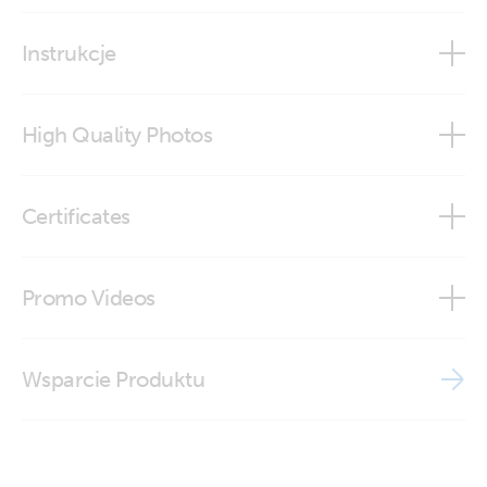
Instrukcje
High Quality Photos
RJ45 UTP Cable 0,9 m (top)
Certificates
RJ45 UTP Cable 3 m (top)
Declaration of Conformity - Cables VE.Direct, RJ12, RJ45
Promo Videos
ISO9001 certificate
Brand video
Wsparcie Produktu