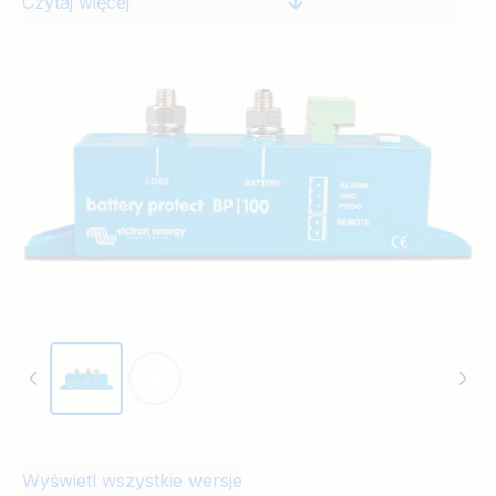
Czytaj więcej
Poza tym, prąd może płynąć tylko z zacisku akumulatora
Battery do zacisku odbiornika energii Load. W przypadku
użycia z odbiornikiem energii, akumulator łączy się z
zaciskiem Battery (Akumulator), natomiast w przypadku
użycia z ładowarką, to właśnie ona łączy się z zaciskiem
Battery.
Wyświetl wszystkie wersje