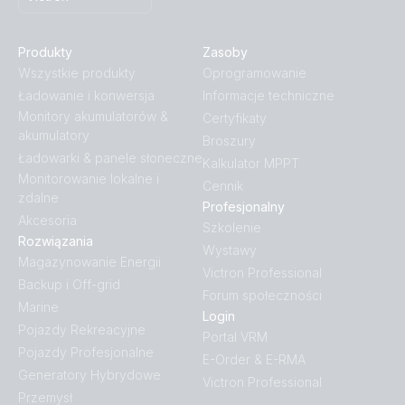
Produkty
Zasoby
Wszystkie produkty
Oprogramowanie
Ładowanie i konwersja
Informacje techniczne
Monitory akumulatorów &
Certyfikaty
akumulatory
Broszury
Ładowarki & panele słoneczne
Kalkulator MPPT
Monitorowanie lokalne i
Cennik
zdalne
Profesjonalny
Akcesoria
Szkolenie
Rozwiązania
Wystawy
Magazynowanie Energii
Victron Professional
Backup i Off-grid
Forum społeczności
Marine
Login
Pojazdy Rekreacyjne
Portal VRM
Pojazdy Profesjonalne
E-Order & E-RMA
Generatory Hybrydowe
Victron Professional
Przemysł