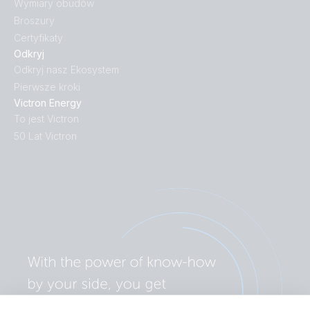
Wymiary obudów
Broszury
Certyfikaty
Odkryj
Odkryj nasz Ekosystem
Pierwsze kroki
Victron Energy
To jest Victron
50 Lat Victron