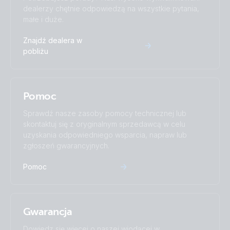
BatteryProtect 12/24V-220A (top)
dealerzy chętnie odpowiedzą na wszystkie pytania,
małe i duże.
BatteryProtect 48V 100A (front-angle)
Znajdź dealera w
pobliżu
Pomoc
Sprawdź nasze zasoby pomocy technicznej lub
skontaktuj się z oryginalnym sprzedawcą w celu
uzyskania odpowiedniego wsparcia, napraw lub
zgłoszeń gwarancyjnych.
Pomoc
Gwarancja
Dowiedz się więcej o naszej wiodącej w