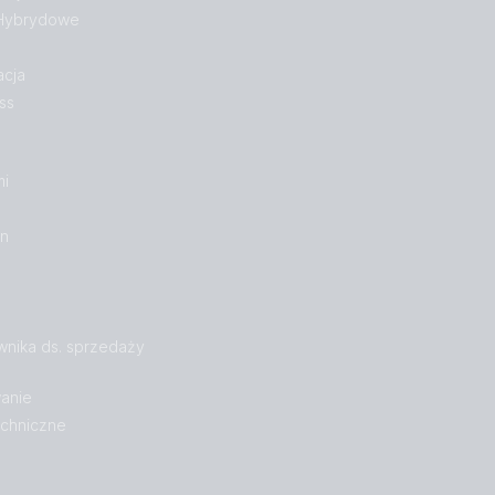
 Hybrydowe
acja
ss
mi
on
wnika ds. sprzedaży
anie
echniczne