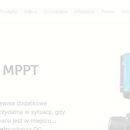
Produkty
Odkryj
Do pobrania
Informacje
Pomoc
Gdz
a MPPT
ewnia dodatkowe
rzydatna w sytuacji, gdy
na jest w miejscu
ie przyłącza DC,
ek: