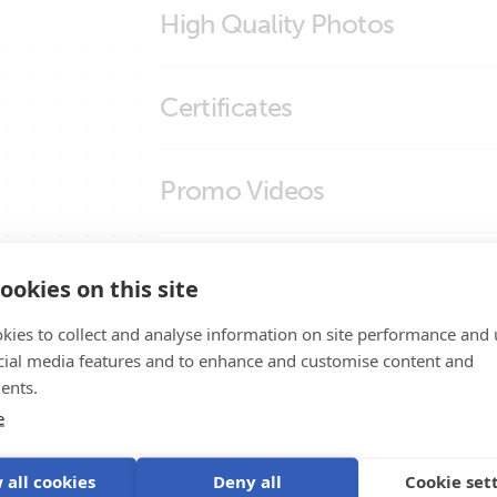
MPPT Wire Box-XL MC4
High Quality Photos
MPPT Wire Box-XL MC4 SmartSolar MPPT 
250/100
MPPT WireBox-L MC4 150-45/60/70 
MPPT WireBox-L MC4
Certificates
MPPT WireBox-L MC4 150-45/60/70 
MPPT WireBox-L MC4 150-45/60/70 
ISO9001 certificate
Promo Videos
MPPT WireBox-L MC4 150-45/60/70 
MPPT WireBox-L MC4 150-45/60/70 &
Brand video
Wsparcie Produktu
ookies on this site
MPPT WireBox-XL MC4 150-85/100 
MPPT WireBox-XL MC4 150-85/100 & 
kies to collect and analyse information on site performance and 
cial media features and to enhance and customise content and
MPPT WireBox-XL MC4 150-85/100 & 
ents.
MPPT WireBox-XL MC4 150-85/100 &
e
 all cookies
Deny all
Cookie set