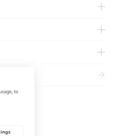
150/85 & 150/100 & 250/85 &
& 250-60/70 (front-angle)
& 250-60/70 (front)
& 250-60/70 (right)
& 250-60/70 (top)
 250-60/70 (total)
& 250-85/100
250-85/100 (front-angle)
usage, to
250-85/100 (front)
 250-85/100 (top)
tings