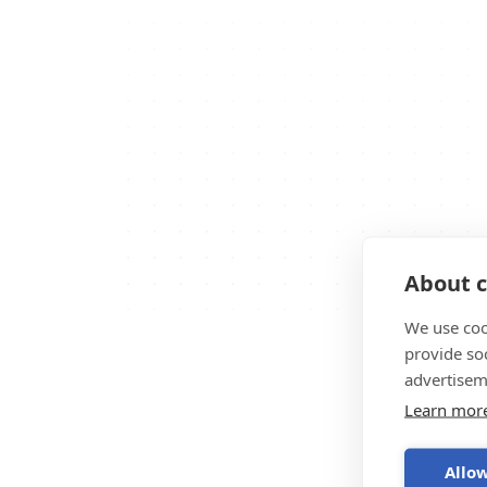
About c
We use coo
provide so
advertisem
Learn mor
Allow