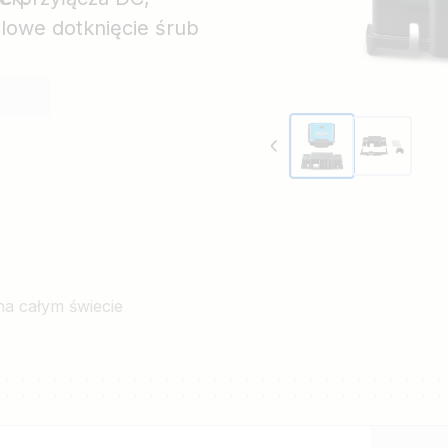
lowe dotknięcie śrub
Can
na całym świecie