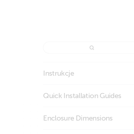
Instrukcje
Quick Installation Guides
MPPT Wire Box-L MC4
Enclosure Dimensions
MPPT Wire Box-XL MC4