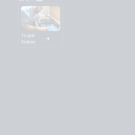
To jest
Victron