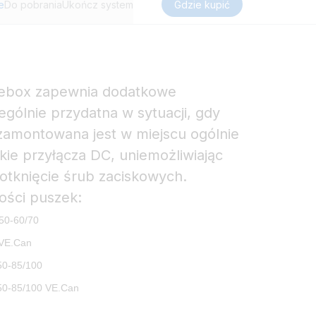
e
Do pobrania
Ukończ system
Gdzie kupić
ebox zapewnia dodatkowe
ególnie przydatna w sytuacji, gdy
amontowana jest w miejscu ogólnie
ie przyłącza DC, uniemożliwiając
tknięcie śrub zaciskowych.
kości puszek:
50-60/70
 VE.Can
50-85/100
50-85/100
VE.Can