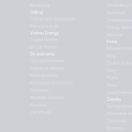
Akcesoria
Generatory
Odkryj
Przemysł
Odkryj nasz Ekosystem
Telekomunik
Pierwsze kroki
Energy Acce
Victron Energy
Mobilne
To jest Victron
Firma
50 Lat Victron
Kontakt z na
Do pobrania
Blog
Oprogramowanie
To jest Victr
Instrukcje obsługi
Filmy
Karty produktu
Praca
Informacje techniczne
Prasa
Schematy
Znajdź kiero
Wymiary obudów
Zasoby
Broszury
Oprogramow
Certyfikaty
Informacje t
Certyfikaty
Broszury