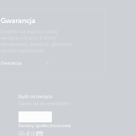
Gwarancja
Dowiedz się więcej o naszej
wiodącej w branży 5-letniej
standardowej gwarancji i globalnym
serwisie naprawczym.
Gwarancja
Bądź na bieżąco
Zapisz się do newslettera
Subskrybuj
Serwisy społecznościowe