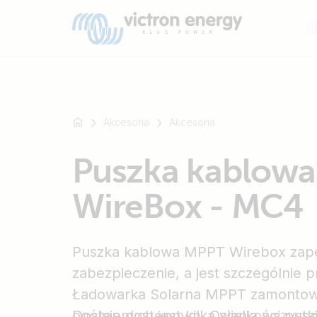
Akcesoria
Akcesoria
Na
Puszka kablow
przykład
SmartSolar
WireBox - MC4
Multiplus-
II
Orion
Puszka kablowa MPPT Wirebox zap
XS
SmartShunt
zabezpieczenie, a jest szczególnie p
Ładowarka Solarna MPPT zamontowa
ogólnie dostępnym. Osłania wszystk
Dostępnych jest kilka wielkości pusz