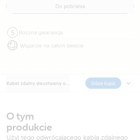
Do pobrania
Roczna gwarancja
Wsparcie na całym świecie
Kabel zdalny dwustawny odwracający
Gdzie kupić
O tym
produkcie
Użyj tego odwrócającego kabla zdalnego