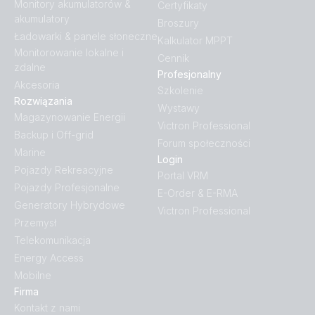
Monitory akumulatorów &
Certyfikaty
akumulatory
Broszury
Ładowarki & panele słoneczne
Kalkulator MPPT
Monitorowanie lokalne i
Cennik
zdalne
Profesjonalny
Akcesoria
Szkolenie
Rozwiązania
Wystawy
Magazynowanie Energii
Victron Professional
Backup i Off-grid
Forum społeczności
Marine
Login
Pojazdy Rekreacyjne
Portal VRM
Pojazdy Profesjonalne
E-Order & E-RMA
Generatory Hybrydowe
Victron Professional
Przemysł
Telekomunikacja
Energy Access
Mobilne
Firma
Kontakt z nami