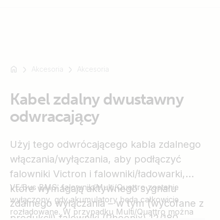
Akcesoria
Akcesoria
Na
przykład
SmartSolar
Kabel zdalny dwustawny
Multiplus-
odwracający
II
Orion
Użyj tego odwrócającego kabla zdalnego
XS
SmartShunt
włączania/wyłączania, aby podłączyć
falowniki Victron i falowniki/ładowarki,
VE.Bus BMS: falownik/Multi/Quattro zostanie
które wymagają aktywnego sygnału
wyłączony, gdy akumulatory będą całkowicie
zdalnego wyłączania – w tym (wycofane z
rozładowane. W przypadku Multi/Quattro można
produkcji) falowniki (Phoenix) 12/180,