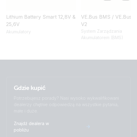
Lithium Battery Smart 12,8V &
VE.Bus BMS / VE.Bus 
25,6V
V2
System Zarządzania
Akumulatory
Akumulatorem (BMS)
Gdzie kupić
Potrzebujesz porady? Nasi wysoko wykwalifikowani
dealerzy chętnie odpowiedzą na wszystkie pytania,
małe i duże.
Znajdź dealera w
pobliżu