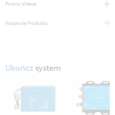
Promo Videos
Declaration of Conformity - Interfaces
Brand video
Wsparcie Produktu
ISO9001 certificate
Ukończ
system